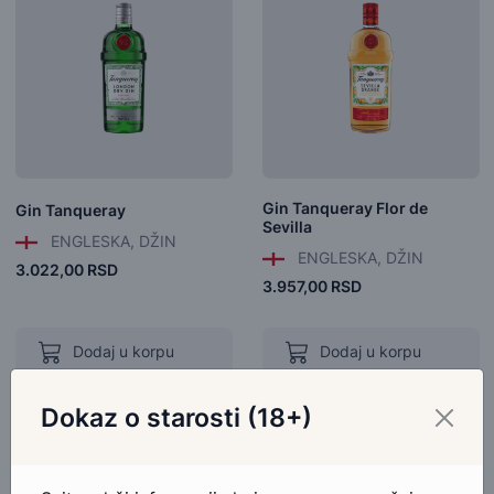
Gin Tanqueray Flor de
Gin Tanqueray
Sevilla
ENGLESKA, DŽIN
ENGLESKA, DŽIN
3.022,00 RSD
3.957,00 RSD
Dodaj u korpu
Dodaj u korpu
Dokaz o starosti (18+)