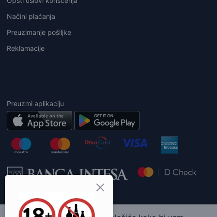
Opšti uslovi korišćenja
Načini plaćanja
Preuzimanje pošiljke
Reklamacije
Preuzmi aplikaciju