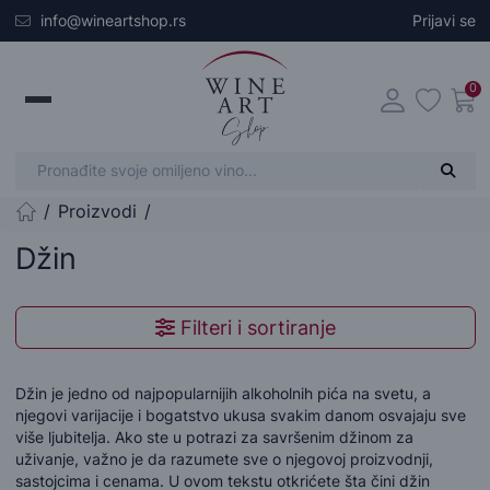
Skip to main content
info@wineartshop.rs
Prijavi se
0
Proizvodi
Početna stranica
Džin
Filteri i sortiranje
Džin je jedno od najpopularnijih alkoholnih pića na svetu, a
njegovi varijacije i bogatstvo ukusa svakim danom osvajaju sve
više ljubitelja. Ako ste u potrazi za savršenim džinom za
uživanje, važno je da razumete sve o njegovoj proizvodnji,
sastojcima i cenama. U ovom tekstu otkrićete šta čini džin