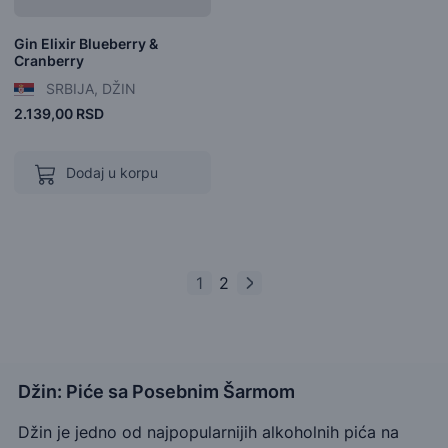
Gin Elixir Blueberry &
Cranberry
SRBIJA, DŽIN
2.139,00 RSD
Dodaj u korpu
1
2
Džin: Piće sa Posebnim Šarmom
Džin je jedno od najpopularnijih alkoholnih pića na