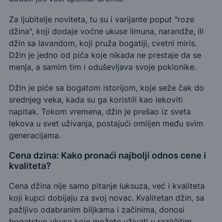
Za ljubitelje noviteta, tu su i varijante poput "roze
džina", koji dodaje voćne ukuse limuna, narandže, ili
džin sa lavandom, koji pruža bogatiji, cvetni miris.
Džin je jedno od pića koje nikada ne prestaje da se
menja, a samim tim i oduševljava svoje poklonike.
Džin je piće sa bogatom istorijom, koje seže čak do
srednjeg veka, kada su ga koristili kao lekoviti
napitak. Tokom vremena, džin je prešao iz sveta
lekova u svet uživanja, postajući omiljen među svim
generacijama.
Cena dzina: Kako pronaći najbolji odnos cene i
kvaliteta?
Cena džina nije samo pitanje luksuza, već i kvaliteta
koji kupci dobijaju za svoj novac. Kvalitetan džin, sa
pažljivo odabranim biljkama i začinima, donosi
bogatstvo ukusa koje možete uživati u različitim