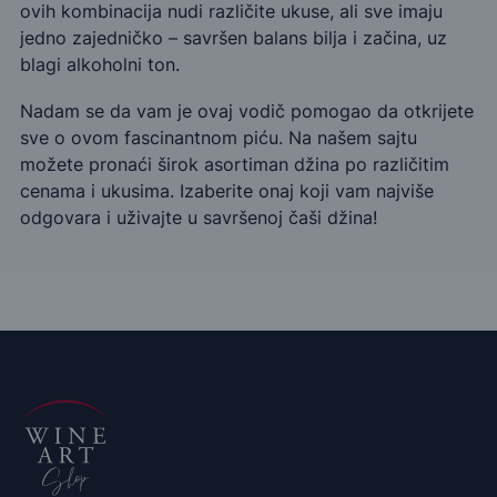
ovih kombinacija nudi različite ukuse, ali sve imaju
jedno zajedničko – savršen balans bilja i začina, uz
blagi alkoholni ton.
Nadam se da vam je ovaj vodič pomogao da otkrijete
sve o ovom fascinantnom piću. Na našem sajtu
možete pronaći širok asortiman džina po različitim
cenama i ukusima. Izaberite onaj koji vam najviše
odgovara i uživajte u savršenoj čaši džina!