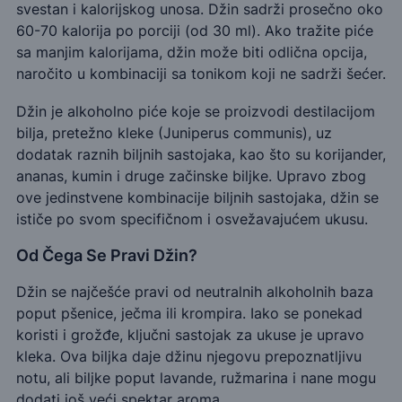
svestan i kalorijskog unosa. Džin sadrži prosečno oko
60-70 kalorija po porciji (od 30 ml). Ako tražite piće
sa manjim kalorijama, džin može biti odlična opcija,
naročito u kombinaciji sa tonikom koji ne sadrži šećer.
Džin je alkoholno piće koje se proizvodi destilacijom
bilja, pretežno kleke (Juniperus communis), uz
dodatak raznih biljnih sastojaka, kao što su korijander,
ananas, kumin i druge začinske biljke. Upravo zbog
ove jedinstvene kombinacije biljnih sastojaka, džin se
ističe po svom specifičnom i osvežavajućem ukusu.
Od Čega Se Pravi Džin?
Džin se najčešće pravi od neutralnih alkoholnih baza
poput pšenice, ječma ili krompira. Iako se ponekad
koristi i grožđe, ključni sastojak za ukuse je upravo
kleka. Ova biljka daje džinu njegovu prepoznatljivu
notu, ali biljke poput lavande, ružmarina i nane mogu
dodati još veći spektar aroma.