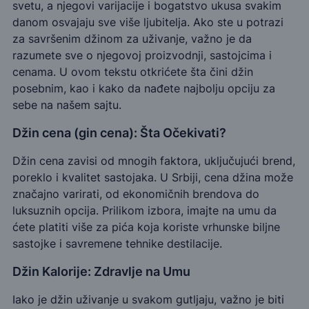
svetu, a njegovi varijacije i bogatstvo ukusa svakim
danom osvajaju sve više ljubitelja. Ako ste u potrazi
za savršenim džinom za uživanje, važno je da
razumete sve o njegovoj proizvodnji, sastojcima i
cenama. U ovom tekstu otkrićete šta čini džin
posebnim, kao i kako da nađete najbolju opciju za
sebe na našem sajtu.
Džin cena (gin cena): Šta Očekivati?
Džin cena zavisi od mnogih faktora, uključujući brend,
poreklo i kvalitet sastojaka. U Srbiji, cena džina može
značajno varirati, od ekonomičnih brendova do
luksuznih opcija. Prilikom izbora, imajte na umu da
ćete platiti više za pića koja koriste vrhunske biljne
sastojke i savremene tehnike destilacije.
Džin Kalorije: Zdravlje na Umu
Iako je džin uživanje u svakom gutljaju, važno je biti