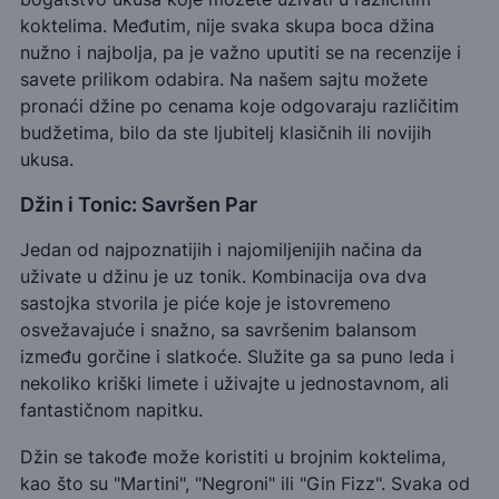
koktelima. Međutim, nije svaka skupa boca džina
nužno i najbolja, pa je važno uputiti se na recenzije i
savete prilikom odabira. Na našem sajtu možete
pronaći džine po cenama koje odgovaraju različitim
budžetima, bilo da ste ljubitelj klasičnih ili novijih
ukusa.
Džin i Tonic: Savršen Par
Jedan od najpoznatijih i najomiljenijih načina da
uživate u džinu je uz tonik. Kombinacija ova dva
sastojka stvorila je piće koje je istovremeno
osvežavajuće i snažno, sa savršenim balansom
između gorčine i slatkoće. Služite ga sa puno leda i
nekoliko kriški limete i uživajte u jednostavnom, ali
fantastičnom napitku.
Džin se takođe može koristiti u brojnim koktelima,
kao što su "Martini", "Negroni" ili "Gin Fizz". Svaka od