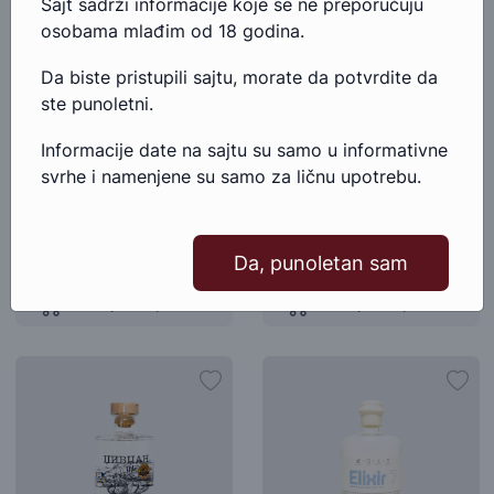
Sajt sadrži informacije koje se ne preporučuju
osobama mlađim od 18 godina.
Da biste pristupili sajtu, morate da potvrdite da
ste punoletni.
Informacije date na sajtu su samo u informativne
Gin Tanqueray Blackcurrant
Gin Tanqueray Ten
svrhe i namenjene su samo za ličnu upotrebu.
Royale
ENGLESKA, DŽIN
ENGLESKA, DŽIN
5.845,00 RSD
3.769,00 RSD
Da, punoletan sam
Dodaj u korpu
Dodaj u korpu