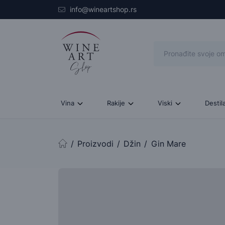
Skip to main content
info@wineartshop.rs
Vina
Rakije
Viski
Destil
Proizvodi
Džin
Gin Mare
Početna stranica