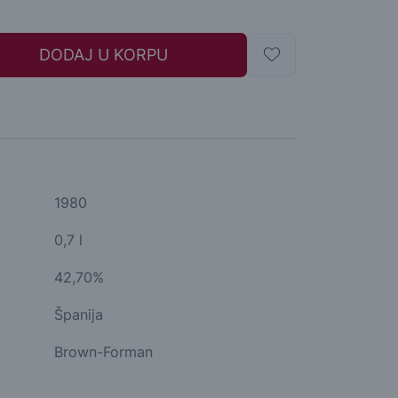
DODAJ U KORPU
1980
0,7 l
42,70%
Španija
Brown-Forman