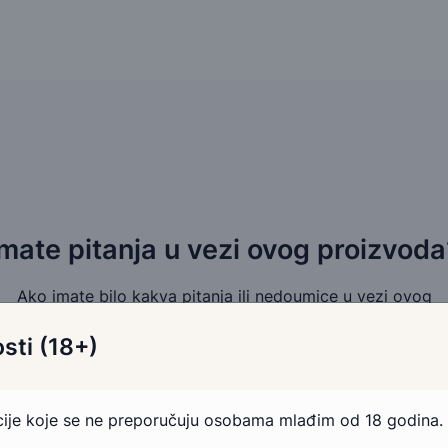
Imate pitanja u vezi ovog proizvoda
Ako imate bilo kakva pitanja ili nedoumice u vezi ovog
proizvoda, slobodno nam se obratite.
sti (18+)
Pošaljite email
Kontakt telefonom
acije koje se ne preporučuju osobama mlađim od 18 godina.