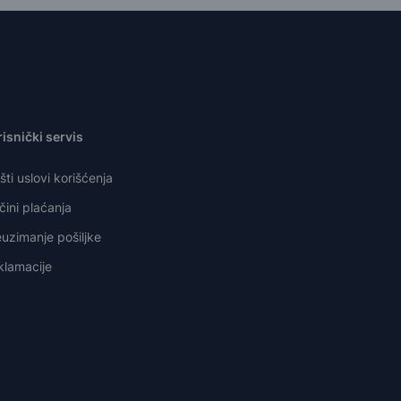
isnički servis
ti uslovi korišćenja
ini plaćanja
uzimanje pošiljke
klamacije