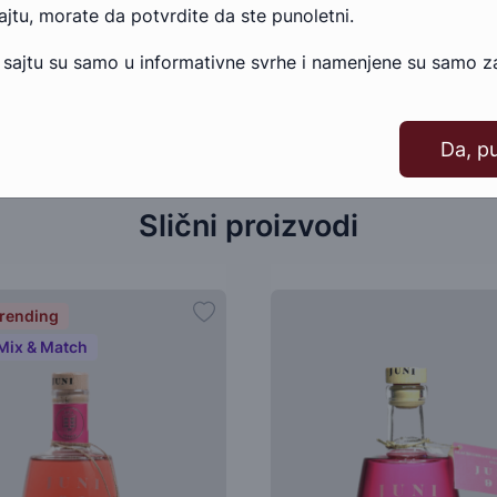
sajtu, morate da potvrdite da ste punoletni.
 sajtu su samo u informativne svrhe i namenjene su samo za
Da, p
Slični proizvodi
rending
Mix & Match