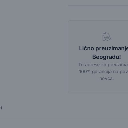
Lično preuzimanj
Beogradu!
Tri adrese za preuzima
100% garancija na pov
novca.
i