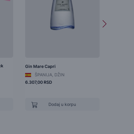
ck
Gin Mare Capri
Gin Sinner 
ŠPANIJA, DŽIN
SRBIJA
6.307,00 RSD
1.794,00 R
Dodaj u korpu