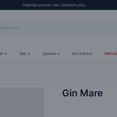
Najbolja ponuda vina i žestokih pića.
ati
Deli
Oprema
Mix & Match
AKCIJA
Gin Mare