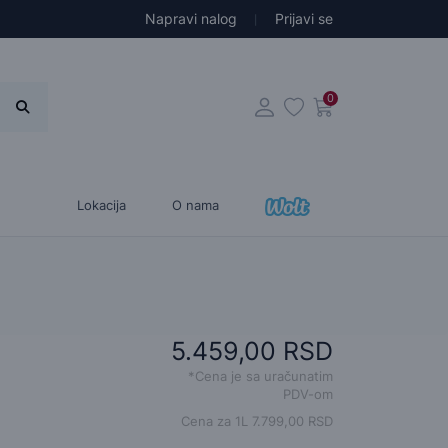
Napravi nalog
Prijavi se
0
Lokacija
O nama
5.459,00 RSD
*Cena je sa uračunatim
PDV-om
Cena za 1L 7.799,00 RSD