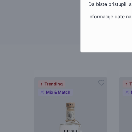
Da biste pristupili 
Informacije date na
Trending
T
Mix & Match