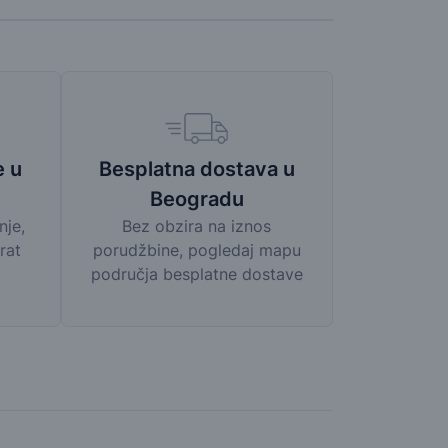
Besplatna dostava u
e u
Beogradu
Bez obzira na iznos
nje,
porudžbine, pogledaj mapu
rat
područja besplatne dostave