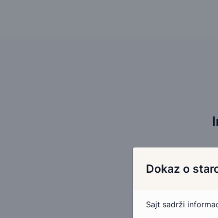
Dokaz o staro
Sajt sadrži inform