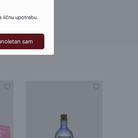
 ličnu upotrebu.
unoletan sam