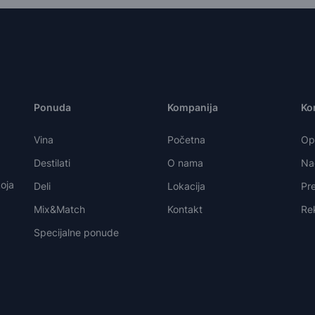
Ponuda
Kompanija
Kor
Vina
Početna
Opš
Destilati
O nama
Nač
oja
Deli
Lokacija
Pre
Mix&Match
Kontakt
Re
Specijalne ponude