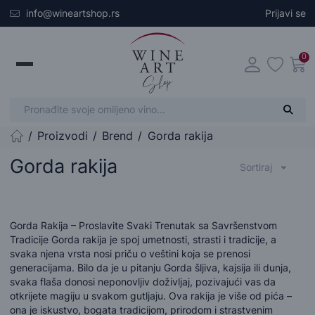
Skip to main content
info@wineartshop.rs
Prijavi se
0
Proizvodi
Brend
Gorda rakija
Početna stranica
Gorda rakija
Sortiraj
Gorda Rakija – Proslavite Svaki Trenutak sa Savršenstvom
Tradicije Gorda rakija je spoj umetnosti, strasti i tradicije, a
svaka njena vrsta nosi priču o veštini koja se prenosi
generacijama. Bilo da je u pitanju Gorda šljiva, kajsija ili dunja,
svaka flaša donosi neponovljiv doživljaj, pozivajući vas da
otkrijete magiju u svakom gutljaju. Ova rakija je više od pića –
ona je iskustvo, bogata tradicijom, prirodom i strastvenim