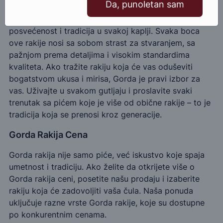
Da, punoletan sam
Gorda rakija je više od pića – to je umetnost,
posvećenost i tradicija u svakoj kaplji. Svaka boca
ove rakije nosi sa sobom strast za stvaranjem, sa
pažnjom prema detaljima i visokim standardima
kvaliteta. Ako tražite rakiju koja će vas oduševiti
bogatstvom ukusa i mirisa, Gorda je pravi izbor za
vas. Uživajte u svakom gutljaju i proslavite svaki
trenutak sa pićem koje je više od obične rakije – to je
tradicija koja se prenosi kroz generacije.
Gorda Rakija Cena
Gorda rakija nije samo piće, već iskustvo koje spaja
umetnost i tradiciju. Ako želite da otkrijete više o
Gorda rakija ceni, posetite našu prodaju i izaberite
rakiju koja će zadovoljiti vaša čula. Naša ponuda
uključuje razne vrste Gorda rakije, koje su dostupne
po konkurentnim cenama.