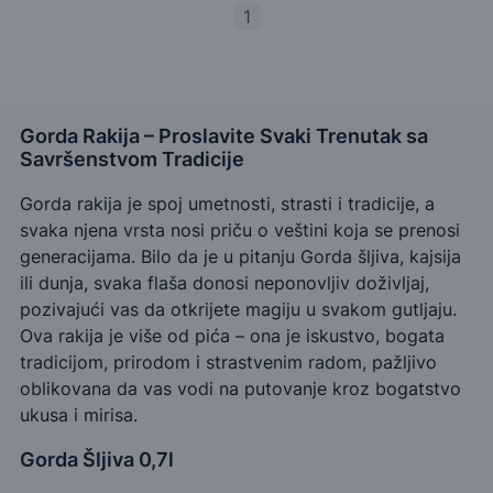
1
Gorda Rakija – Proslavite Svaki Trenutak sa
Savršenstvom Tradicije
Gorda rakija je spoj umetnosti, strasti i tradicije, a
svaka njena vrsta nosi priču o veštini koja se prenosi
generacijama. Bilo da je u pitanju Gorda šljiva, kajsija
ili dunja, svaka flaša donosi neponovljiv doživljaj,
pozivajući vas da otkrijete magiju u svakom gutljaju.
Ova rakija je više od pića – ona je iskustvo, bogata
tradicijom, prirodom i strastvenim radom, pažljivo
oblikovana da vas vodi na putovanje kroz bogatstvo
ukusa i mirisa.
Gorda Šljiva 0,7l