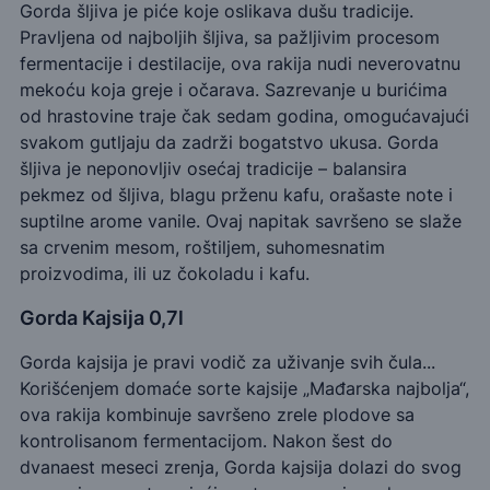
Gorda šljiva je piće koje oslikava dušu tradicije.
Pravljena od najboljih šljiva, sa pažljivim procesom
fermentacije i destilacije, ova rakija nudi neverovatnu
mekoću koja greje i očarava. Sazrevanje u burićima
od hrastovine traje čak sedam godina, omogućavajući
svakom gutljaju da zadrži bogatstvo ukusa. Gorda
šljiva je neponovljiv osećaj tradicije – balansira
pekmez od šljiva, blagu prženu kafu, orašaste note i
suptilne arome vanile. Ovaj napitak savršeno se slaže
sa crvenim mesom, roštiljem, suhomesnatim
proizvodima, ili uz čokoladu i kafu.
Gorda Kajsija 0,7l
Gorda kajsija je pravi vodič za uživanje svih čula...
Korišćenjem domaće sorte kajsije „Mađarska najbolja“,
ova rakija kombinuje savršeno zrele plodove sa
kontrolisanom fermentacijom. Nakon šest do
dvanaest meseci zrenja, Gorda kajsija dolazi do svog