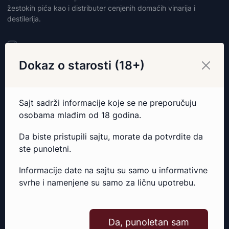
žestokih pića kao i distributer cenjenih domaćih vinarija i
destilerija.
Dokaz o starosti (18+)
Sajt sadrži informacije koje se ne preporučuju
osobama mlađim od 18 godina.
Da biste pristupili sajtu, morate da potvrdite da
ste punoletni.
Informacije date na sajtu su samo u informativne
svrhe i namenjene su samo za ličnu upotrebu.
Ponuda
Vina
Da, punoletan sam
Destilati