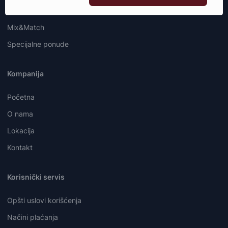
Deli
Mix&Match
Specijalne ponude
Kompanija
Početna
O nama
Lokacija
Kontakt
Korisnički servis
Opšti uslovi korišćenja
Načini plaćanja