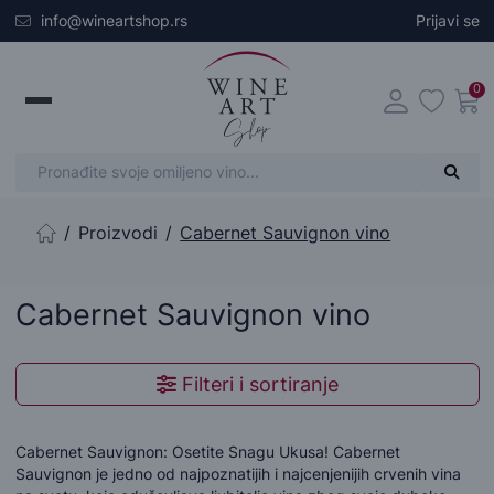
Skip to main content
info@wineartshop.rs
Prijavi se
0
Proizvodi
Cabernet Sauvignon vino
Početna stranica
Cabernet Sauvignon vino
Filteri i sortiranje
Cabernet Sauvignon: Osetite Snagu Ukusa! Cabernet
Sauvignon je jedno od najpoznatijih i najcenjenijih crvenih vina