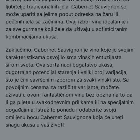
ljubitelje tradicionalnih jela, Cabernet Sauvignon se
može upariti sa jelima poput odreska na žaru ili
pečenih jela sa začinima. Ovaj izbor vina idealan je i
za sve gurmane koji žele da uživaju u sofisticiranim
kombinacijama ukusa.
Zaključimo, Cabernet Sauvignon je vino koje je svojim
karakteristikama osvojilo srca vinskih entuzijasta
širom sveta. Ova sorta nudi bogatstvo ukusa,
dugotrajan potencijal starenja i veliki broj varijacija,
što je čini savršenim izborom za svaki vinski sto. Sa
povoljnim cenama za različite varijante, možete
uživati u ovom fantastičnom vinu bez obzira na to da
li ga pijete u svakodnevnim prilikama ili na specijalnim
događajima. Istražite ponudu i odaberite svoju
omiljenu bocu Cabernet Sauvignona koja će uneti
snagu ukusa u vaš život!