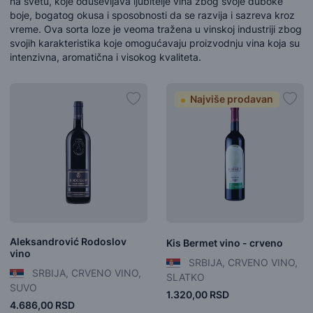
na svetu, koje oduševljava ljubitelje vina zbog svoje duboke
boje, bogatog okusa i sposobnosti da se razvija i sazreva kroz
vreme. Ova sorta loze je veoma tražena u vinskoj industriji zbog
svojih karakteristika koje omogućavaju proizvodnju vina koja su
intenzivna, aromatična i visokog kvaliteta.
Najviše prodavan
Aleksandrović Rodoslov
Kis Bermet vino - crveno
vino
SRBIJA, CRVENO VINO,
SRBIJA, CRVENO VINO,
SLATKO
SUVO
1.320,00 RSD
4.686,00 RSD