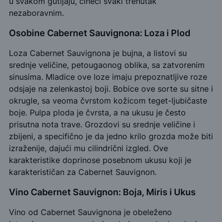
u svakom gutljaju, čineći svaki trenutak
nezaboravnim.
Osobine Cabernet Sauvignona: Loza i Plod
Loza Cabernet Sauvignona je bujna, a listovi su
srednje veličine, petougaonog oblika, sa zatvorenim
sinusima. Mladice ove loze imaju prepoznatljive roze
odsjaje na zelenkastoj boji. Bobice ove sorte su sitne i
okrugle, sa veoma čvrstom kožicom teget-ljubičaste
boje. Pulpa ploda je čvrsta, a na ukusu je često
prisutna nota trave. Grozdovi su srednje veličine i
zbijeni, a specifično je da jedno krilo grozda može biti
izraženije, dajući mu cilindrični izgled. Ove
karakteristike doprinose posebnom ukusu koji je
karakterističan za Cabernet Sauvignon.
Vino Cabernet Sauvignon: Boja, Miris i Ukus
Vino od Cabernet Sauvignona je obeleženo