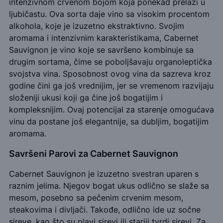
intenzivnom crvenom bojom koja ponekad prelazi u
ljubičastu. Ova sorta daje vino sa visokim procentom
alkohola, koje je izuzetno ekstraktivno. Svojim
aromama i intenzivnim karakteristikama, Cabernet
Sauvignon je vino koje se savršeno kombinuje sa
drugim sortama, čime se poboljšavaju organoleptička
svojstva vina. Sposobnost ovog vina da sazreva kroz
godine čini ga još vrednijim, jer se vremenom razvijaju
složeniji ukusi koji ga čine još bogatijim i
kompleksnijim. Ovaj potencijal za starenje omogućava
vinu da postane još elegantnije, sa dubljim, bogatijim
aromama.
Savršeni Parovi za Cabernet Sauvignon
Cabernet Sauvignon je izuzetno svestran uparen s
raznim jelima. Njegov bogat ukus odlično se slaže sa
mesom, posebno sa pečenim crvenim mesom,
steakovima i divljači. Takođe, odlično ide uz sočne
sireve, kao što su plavi sirevi ili stariji tvrdi sirevi. Za