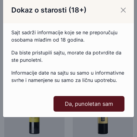
Dokaz o starosti (18+)
Château Cos dˈEstrournel
Lacoste Borie Pauillac 2018
Goulee Medoc 2018
FRANCUSKA, VINO,
Sajt sadrži informacije koje se ne preporučuju
FRANCUSKA, VINO,
SUVO
osobama mlađim od 18 godina.
SUVO
4.528,00 RSD
4.145,00 RSD
Da biste pristupili sajtu, morate da potvrdite da
ste punoletni.
Dodaj u korpu
Dodaj u korpu
Informacije date na sajtu su samo u informativne
svrhe i namenjene su samo za ličnu upotrebu.
Da, punoletan sam