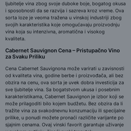
ljubitelje vina zbog svoje duboke boje, bogatog okusa
i sposobnosti da se razvija i sazreva kroz vreme. Ova
sorta loze je veoma tražena u vinskoj industriji zbog
svojih karakteristika koje omogućavaju proizvodnju
vina koja su intenzivna, aromatična i visokog
kvaliteta.
Cabernet Sauvignon Cena – Pristupačno Vino
za Svaku Priliku
Cena Cabernet Sauvignona može varirati u zavisnosti
od kvaliteta vina, godine berbe i proizvođača, ali bez
obzira na cenu, ova sorta je uvek dobra investicija za
sve ljubitelje vina. Sa bogatstvom ukusa i posebnim
karakteristikama, Cabernet Sauvignon je izbor koji se
može prilagoditi bilo kojem budžetu. Bez obzira da li
tražite vina za svakodnevnu konzumaciju ili specijalne
prilike, u ponudi možete pronaći različite varijante po
sjajnim cenama. Ovaj vinski favorit garantuje uživanje