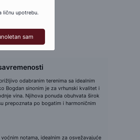
 ličnu upotrebu.
unoletan sam
 savremenosti
brižljivo odabranim terenima sa idealnim
o Bogdan sinonim je za vrhunski kvalitet i
dnje vina. Njihova ponuda obuhvata širok
ja su prepoznata po bogatim i harmoničnim
 i voćnim notama, idealnim za osvežavajuće