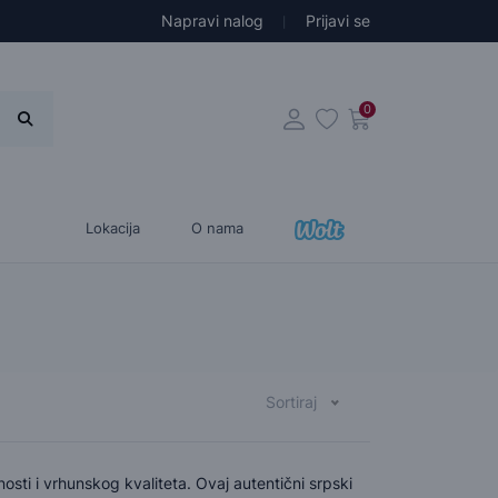
Napravi nalog
Prijavi se
0
Lokacija
O nama
Sortiraj
osti i vrhunskog kvaliteta. Ovaj autentični srpski