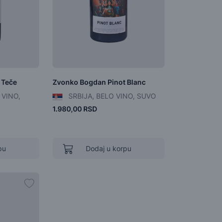
 Teče
Zvonko Bogdan Pinot Blanc
 VINO,
SRBIJA, BELO VINO, SUVO
1.980,00 RSD
pu
Dodaj u korpu