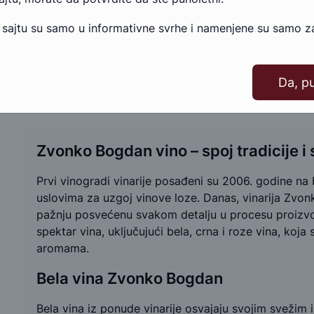
 sajtu su samo u informativne svrhe i namenjene su samo za
1
Da, p
Zvonko Bogdan vino – spoj tradicije i
Prvi vinogradi vinarije posađeni su 2006. godine na 
uslovima za uzgoj vinove loze. Danas, vinarija Zvonk
pažnju posvećenu svakom detalju u procesu proizvo
spektar vina, uključujući bela, crna i roze vina, ko
aromama.
Bela vina Zvonko Bogdan
Bela vina iz ponude vinarije osvajaju svojim svežim