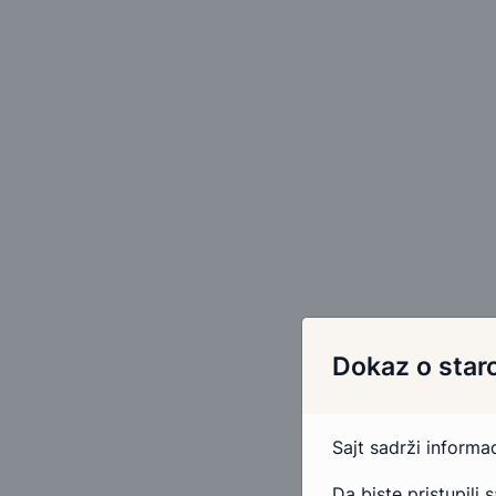
Dokaz o staro
Sajt sadrži inform
Da biste pristupili 