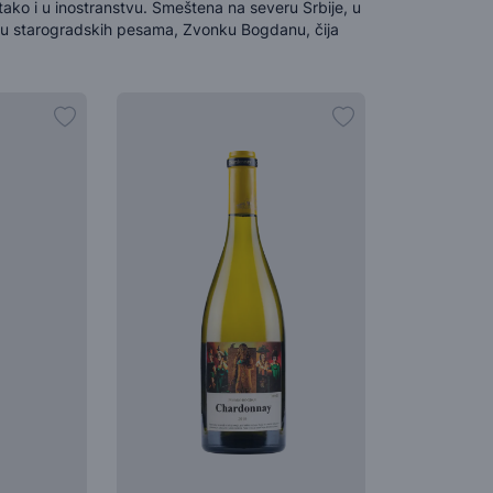
tako i u inostranstvu. Smeštena na severu Srbije, u
aču starogradskih pesama, Zvonku Bogdanu, čija