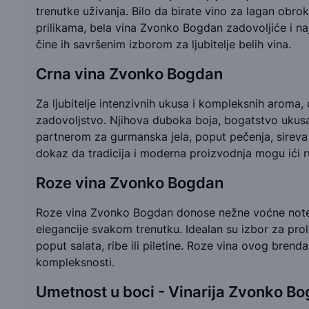
trenutke uživanja. Bilo da birate vino za lagan obro
prilikama, bela vina Zvonko Bogdan zadovoljiće i naj
čine ih savršenim izborom za ljubitelje belih vina.
Crna vina Zvonko Bogdan
Za ljubitelje intenzivnih ukusa i kompleksnih arom
zadovoljstvo. Njihova duboka boja, bogatstvo ukusa i
partnerom za gurmanska jela, poput pečenja, sireva i
dokaz da tradicija i moderna proizvodnja mogu ići 
Roze vina Zvonko Bogdan
Roze vina Zvonko Bogdan donose nežne voćne note
elegancije svakom trenutku. Idealan su izbor za prol
poput salata, ribe ili piletine. Roze vina ovog bren
kompleksnosti.
Umetnost u boci - Vinarija Zvonko B