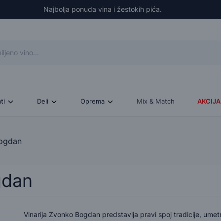
Najbolja ponuda vina i žestokih pića.
ati
Deli
Oprema
Mix & Match
AKCIJA
Bogdan
gdan
Vinarija Zvonko Bogdan predstavlja pravi spoj tradicije, umetn