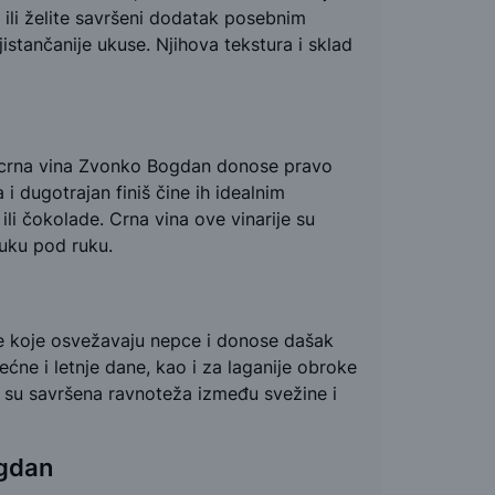
k ili želite savršeni dodatak posebnim
istančanije ukuse. Njihova tekstura i sklad
a, crna vina Zvonko Bogdan donose pravo
 dugotrajan finiš čine ih idealnim
li čokolade. Crna vina ove vinarije su
ruku pod ruku.
 koje osvežavaju nepce i donose dašak
ećne i letnje dane, kao i za laganije obroke
da su savršena ravnoteža između svežine i
ogdan