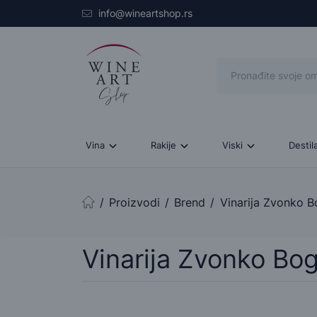
Skip to main content
info@wineartshop.rs
Vina
Rakije
Viski
Destil
Proizvodi
Brend
Vinarija Zvonko 
Početna stranica
Vinarija Zvonko Bo