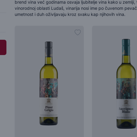
brend vina već godinama osvaja ljubitelje vina kako u zemlji, 
vinorodnoj oblasti Ludaš, vinarija nosi ime po čuvenom pev
umetnost i duh oživljavaju kroz svaku kap njihovih vina.