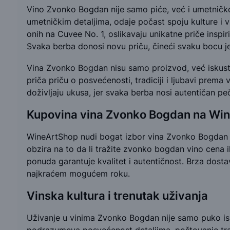
Vino Zvonko Bogdan nije samo piće, već i umetničko
umetničkim detaljima, odaje počast spoju kulture i vi
onih na Cuvee No. 1, oslikavaju unikatne priče inspi
Svaka berba donosi novu priču, čineći svaku bocu j
Vina Zvonko Bogdan nisu samo proizvod, već iskust
priča priču o posvećenosti, tradiciji i ljubavi prem
doživljaju ukusa, jer svaka berba nosi autentičan peč
Kupovina vina Zvonko Bogdan na Wi
WineArtShop nudi bogat izbor vina Zvonko Bogdan u
obzira na to da li tražite zvonko bogdan vino cena il
ponuda garantuje kvalitet i autentičnost. Brza dos
najkraćem mogućem roku.
Vinska kultura i trenutak uživanja
Uživanje u vinima Zvonko Bogdan nije samo puko ispi