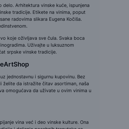
 delo. Arhitektura vinske kuće, ispunjena
nske tradicije. Etikete na vinima, poput
risane radovima slikara Eugena Kočiša.
edinstvenom.
vo koje oživljava sve čula. Svaka boca
a vinogradima. Uživajte u luksuznom
at srpske vinske tradicije.
neArtShop
z jednostavnu i sigurnu kupovinu. Bez
i želite da istražite čitav asortiman, naša
tava omogućava da uživate u ovim vinima u
janje vina već i deo vinske kulture. Ona