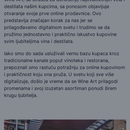
destilata našim kupcima, sa ponosom objavljuje
otvaranje svoje prve online prodavnice. Ovo
predstavlja značajan korak za nas jer se
prilagođavamo digitalnom svetu i trudimo se da
pružimo jednostavno i praktično iskustvo kupovine
svim ljubiteljima vina i destilata.
Iako smo do sada usluživali vernu bazu kupaca kroz
tradicionalne kanale poput vinoteka i restorana,
prepoznali smo rastuću potražnju za online kupovinom
i praktičnost koju ona pruža. U svetu koji sve više
digitalizuje, došlo je vreme da se Wine Art prilagodi
promenama i svoj izuzetan asortiman ponudi širem
krugu ljubitelja.