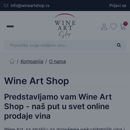
Skip to main content
info@wineartshop.rs
Prijavi se
0
Kompanija
O nama
Početna stranica
Wine Art Shop
Predstavljamo vam Wine Art
Shop - naš put u svet online
prodaje vina
Wine Art, sa strašću za donošenje najkvalitetnijih vina i