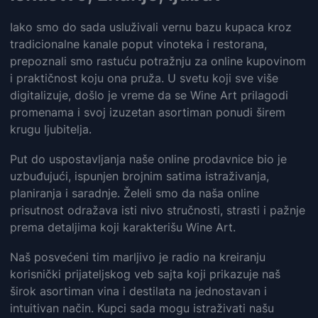
Iako smo do sada usluživali vernu bazu kupaca kroz
tradicionalne kanale poput vinoteka i restorana,
prepoznali smo rastuću potražnju za online kupovinom
i praktičnost koju ona pruža. U svetu koji sve više
digitalizuje, došlo je vreme da se Wine Art prilagodi
promenama i svoj izuzetan asortiman ponudi širem
krugu ljubitelja.
Put do uspostavljanja naše online prodavnice bio je
uzbuđujući, ispunjen brojnim satima istraživanja,
planiranja i saradnje. Želeli smo da naša online
prisutnost odražava isti nivo stručnosti, strasti i pažnje
prema detaljima koji karakterišu Wine Art.
Naš posvećeni tim marljivo je radio na kreiranju
korisnički prijateljskog veb sajta koji prikazuje naš
širok asortiman vina i destilata na jednostavan i
intuitivan način. Kupci sada mogu istraživati našu