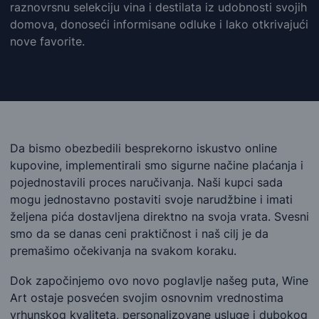
raznovrsnu selekciju vina i destilata iz udobnosti svojih
domova, donoseći informisane odluke i lako otkrivajući
nove favorite.
Da bismo obezbedili besprekorno iskustvo online
kupovine, implementirali smo sigurne načine plaćanja i
pojednostavili proces naručivanja. Naši kupci sada
mogu jednostavno postaviti svoje narudžbine i imati
željena pića dostavljena direktno na svoja vrata. Svesni
smo da se danas ceni praktičnost i naš cilj je da
premašimo očekivanja na svakom koraku.
Dok započinjemo ovo novo poglavlje našeg puta, Wine
Art ostaje posvećen svojim osnovnim vrednostima
vrhunskog kvaliteta, personalizovane usluge i dubokog