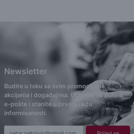
Newsletter
Budite u toku sa svim promocijama,
akcijama i događajima. Učlanite se putem
e-pošte i stanite u prvom redu
informisanosti.
Prijavi se