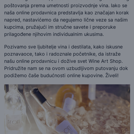
poštovanja prema umetnosti proizvodnje vina. Iako se
naša online prodavnica predstavlja kao značajan korak
napred, nastavićemo da negujemo lične veze sa našim
kupcima, pružajući im stručne savete i preporuke
prilagođene njihovim individualnim ukusima.
Pozivamo sve ljubitelje vina i destilata, kako iskusne
poznavaoce, tako i radoznale početnike, da istraže
našu online prodavnicu i dožive svet Wine Art Shop.
Pridružite nam se na ovom uzbudljivom putovanju dok
podižemo čaše budućnosti online kupovine. Živeli!