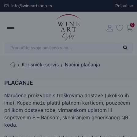
Skip to main content
info@wineartshop.rs
Prijavi se
0
Korisnički servis
Načini plaćanja
Početna stranica
PLAĆANJE
Naručene proizvode s troškovima dostave (ukoliko ih
ima), Kupac može platiti platnom karticom, pouzećem
prilikom dostave robe, virmanskom uplatom ili
sopstvenim E – Bankom, skeniranjem generisanog QR
koda.