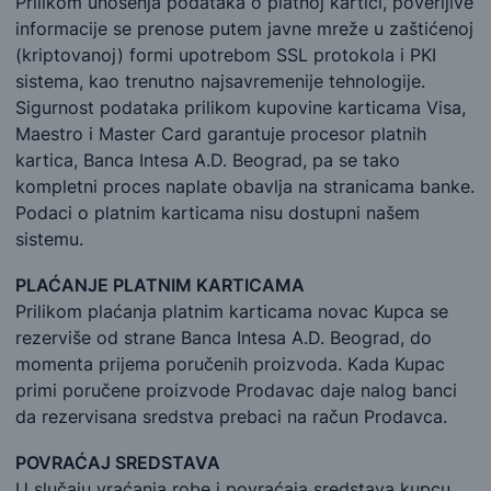
Prilikom unošenja podataka o platnoj kartici, poverljive
informacije se prenose putem javne mreže u zaštićenoj
(kriptovanoj) formi upotrebom SSL protokola i PKI
sistema, kao trenutno najsavremenije tehnologije.
Sigurnost podataka prilikom kupovine karticama Visa,
Maestro i Master Card garantuje procesor platnih
kartica, Banca Intesa A.D. Beograd, pa se tako
kompletni proces naplate obavlja na stranicama banke.
Podaci o platnim karticama nisu dostupni našem
sistemu.
PLAĆANJE PLATNIM KARTICAMA
Prilikom plaćanja platnim karticama novac Kupca se
rezerviše od strane Banca Intesa A.D. Beograd, do
momenta prijema poručenih proizvoda. Kada Kupac
primi poručene proizvode Prodavac daje nalog banci
da rezervisana sredstva prebaci na račun Prodavca.
POVRAĆAJ SREDSTAVA
U slučaju vraćanja robe i povraćaja sredstava kupcu