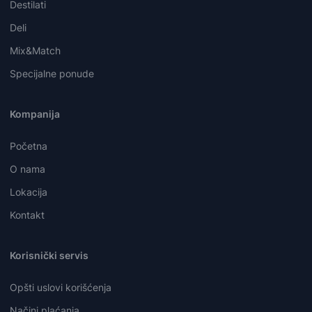
Destilati
Deli
Mix&Match
Specijalne ponude
Kompanija
Početna
O nama
Lokacija
Kontakt
Korisnički servis
Opšti uslovi korišćenja
Načini plaćanja