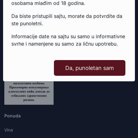
osobama mlađim od 18 godina.
ekskluzivni uvoznik poznatih svetskih vinskih brendova i
žestokih pića kao i distributer cenjenih domaćih vinarija i
Da biste pristupili sajtu, morate da potvrdite da
destilerija.
ste punoletni.
Informacije date na sajtu su samo u informativne
svrhe i namenjene su samo za ličnu upotrebu.
Da, punoletan sam
Ponuda
Vina