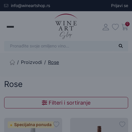
Skip to main content
info@wineartshop.rs
Prijavi se
0
Proizvodi
Rose
Početna stranica
Rose
Filteri i sortiranje
Specijalna ponuda