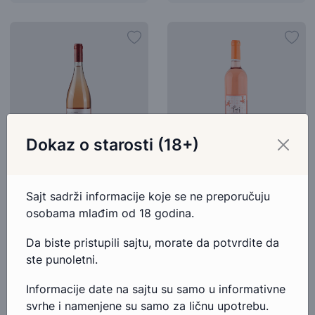
Dokaz o starosti (18+)
Aleksić Barbara
Erdevik Tri Roze Koze
Sajt sadrži informacije koje se ne preporučuju
SRBIJA, ROSE, SUVO
SRBIJA, ROSE, SUVO
osobama mlađim od 18 godina.
845,00 RSD
871,00 RSD
Da biste pristupili sajtu, morate da potvrdite da
ste punoletni.
Dodaj u korpu
Dodaj u korpu
Informacije date na sajtu su samo u informativne
svrhe i namenjene su samo za ličnu upotrebu.