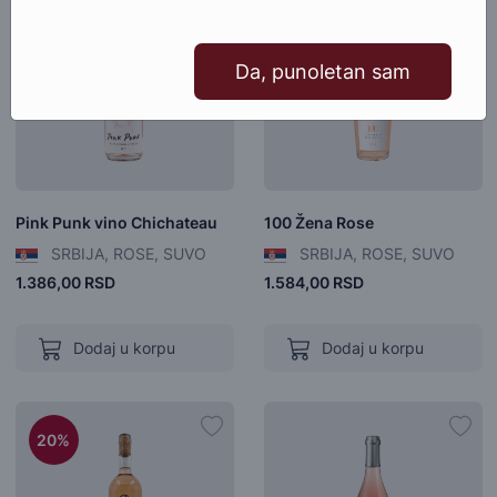
Da, punoletan sam
Pink Punk vino Chichateau
100 Žena Rose
SRBIJA, ROSE, SUVO
SRBIJA, ROSE, SUVO
1.386,00 RSD
1.584,00 RSD
Dodaj u korpu
Dodaj u korpu
20%