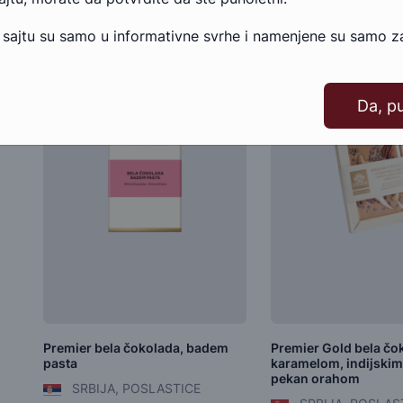
 sajtu su samo u informativne svrhe i namenjene su samo za
Da, p
Premier bela čokolada, badem
Premier Gold bela čo
pasta
karamelom, indijskim
pekan orahom
SRBIJA, POSLASTICE