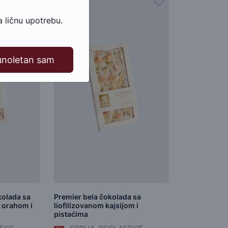
 ličnu upotrebu.
unoletan sam
kolada sa
Premier bela čokolada sa
 orahom i
liofilizovanom kajsijom i
pistaćima