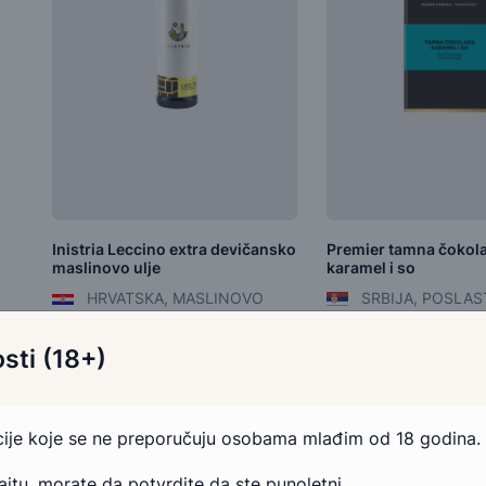
Inistria Leccino extra devičansko
Premier tamna čokol
maslinovo ulje
karamel i so
HRVATSKA, MASLINOVO
SRBIJA, POSLAS
ULJE
569,00 RSD
2.508,00 RSD
sti (18+)
Dodaj u korpu
Dodaj u kor
acije koje se ne preporučuju osobama mlađim od 18 godina.
sajtu, morate da potvrdite da ste punoletni.