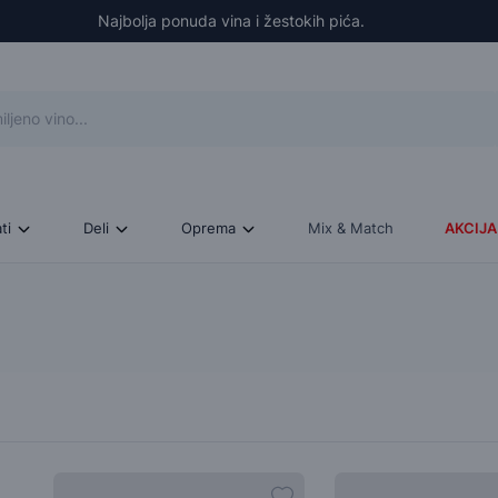
Najbolja ponuda vina i žestokih pića.
ati
Deli
Oprema
Mix & Match
AKCIJA