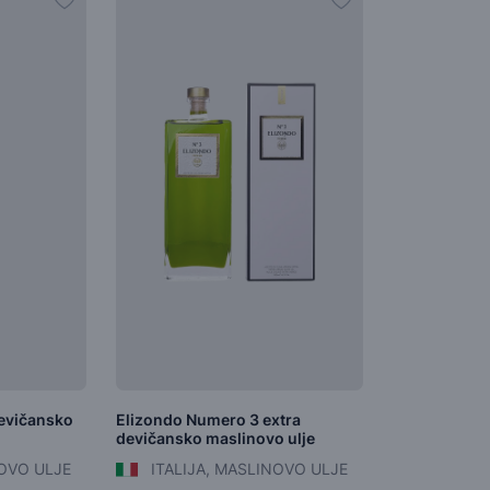
devičansko
Elizondo Numero 3 extra
devičansko maslinovo ulje
NOVO ULJE
ITALIJA, MASLINOVO ULJE