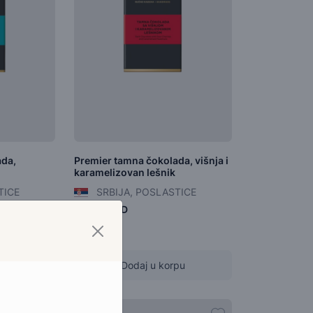
ada,
Premier tamna čokolada, višnja i
karamelizovan lešnik
TICE
SRBIJA, POSLASTICE
641,00 RSD
pu
Dodaj u korpu