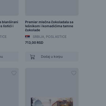
 blanširani
Premier mlečna čokoladala sa
listići i
lešnikom i komadićima tamne
čokolade
TICE
SRBIJA, POSLASTICE
713,00 RSD
pu
Dodaj u korpu