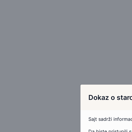
Dokaz o staro
Sajt sadrži inform
Da biste pristupili 