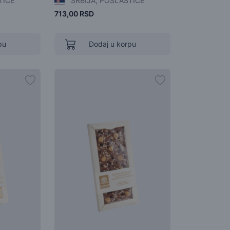
TICE
SRBIJA, POSLASTICE
713,00 RSD
pu
Dodaj u korpu