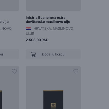
Inistria Buanchera extra
 ulje
devičansko maslinovo ulje
LINOVO
HRVATSKA, MASLINOVO
ULJE
2.508,00 RSD
pu
Dodaj u korpu