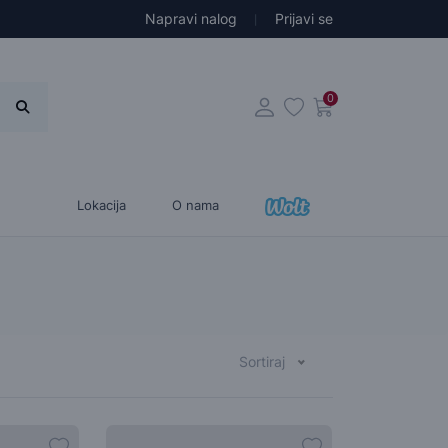
Napravi nalog
Prijavi se
0
Lokacija
O nama
Sortiraj