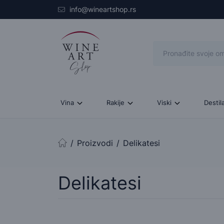
Skip to main content
info@wineartshop.rs
Vina
Rakije
Viski
Destil
Proizvodi
Delikatesi
Početna stranica
Delikatesi