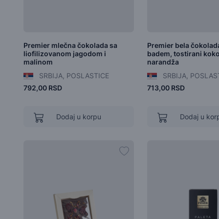
Premier mlečna čokolada sa
Premier bela čokolada
liofilizovanom jagodom i
badem, tostirani kokos 
malinom
narandža
SRBIJA, POSLASTICE
SRBIJA, POSLAS
792,00 RSD
713,00 RSD
Dodaj u korpu
Dodaj u kor