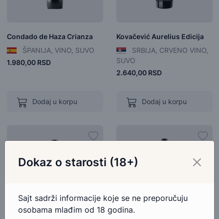
Condado de Haza Crianza
Kovačević Aurelius Edicija
ŠPANIJA, VINO, SUVO
SRBIJA, CRVENO VINO,
SUVO
1.980,00 RSD
2.640,00 RSD
Dodaj u korpu
Dodaj u korpu
Dokaz o starosti (18+)
Sajt sadrži informacije koje se ne preporučuju
osobama mlađim od 18 godina.