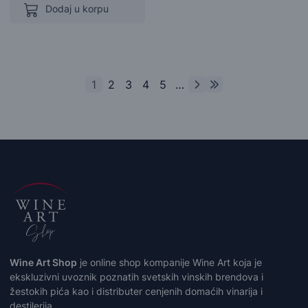
Dodaj u korpu
1
2
3
4
5
…
Wine Art Shop
je online shop kompanije Wine Art koja je
ekskluzivni uvoznik poznatih svetskih vinskih brendova i
žestokih pića kao i distributer cenjenih domaćih vinarija i
destilerija.