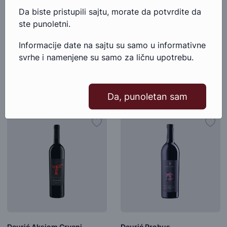
Da biste pristupili sajtu, morate da potvrdite da
Deurić Gewutrztraminer
Deurić Sauvignon Blanc
ste punoletni.
SRBIJA, BELO VINO,
SRBIJA, BELO VINO,
SUVO
SUVO
Informacije date na sajtu su samo u informativne
1.188,00 RSD
1.188,00 RSD
svrhe i namenjene su samo za ličnu upotrebu.
Dodaj u korpu
Dodaj u korpu
Da, punoletan sam
Deurić Aksiom Crveni
Deurić Probus