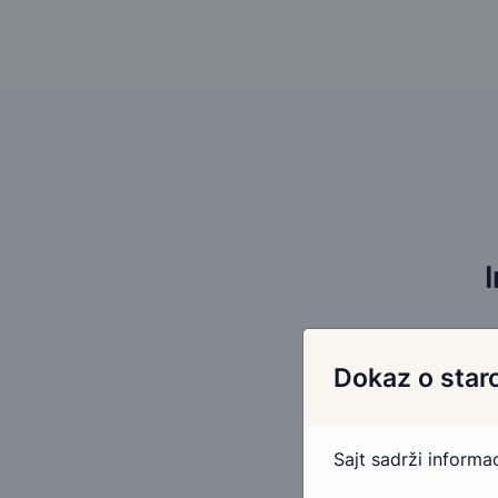
Dokaz o staro
Sajt sadrži inform