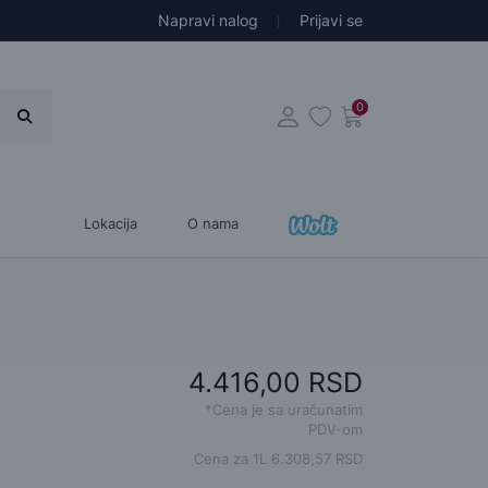
Napravi nalog
Prijavi se
0
Lokacija
O nama
4.416,00 RSD
*Cena je sa uračunatim
PDV-om
Cena za 1L 6.308,57 RSD