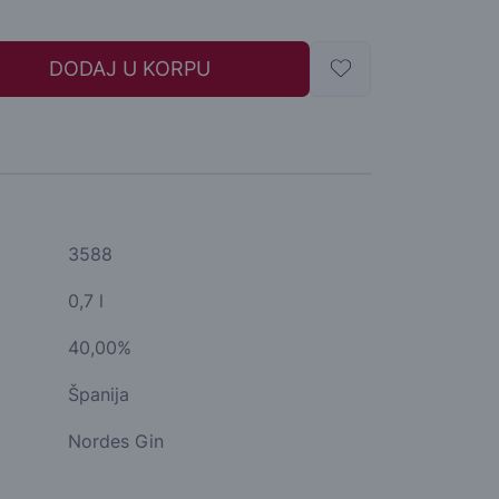
DODAJ U KORPU
3588
0,7 l
40,00%
Španija
Nordes Gin