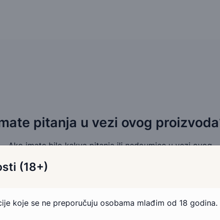
Imate pitanja u vezi ovog proizvoda
Ako imate bilo kakva pitanja ili nedoumice u vezi ovog
proizvoda, slobodno nam se obratite.
sti (18+)
Pošaljite email
Kontakt telefonom
acije koje se ne preporučuju osobama mlađim od 18 godina.