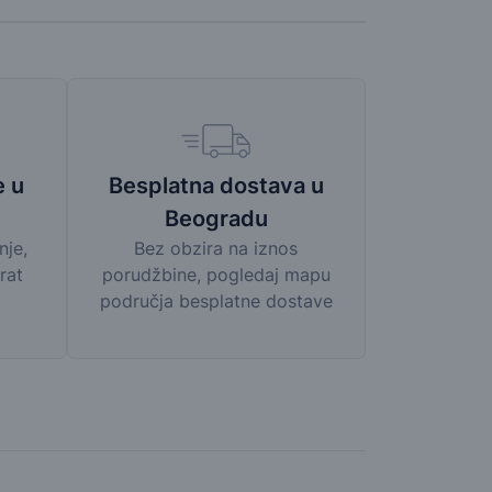
Besplatna dostava u
e u
Beogradu
Bez obzira na iznos
nje,
porudžbine, pogledaj mapu
rat
područja besplatne dostave