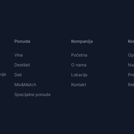
Ponuda
Kompanija
Kor
Vina
Početna
Opš
Destilati
O nama
Nač
oja
Deli
Lokacija
Pre
Mix&Match
Kontakt
Re
Specijalne ponude