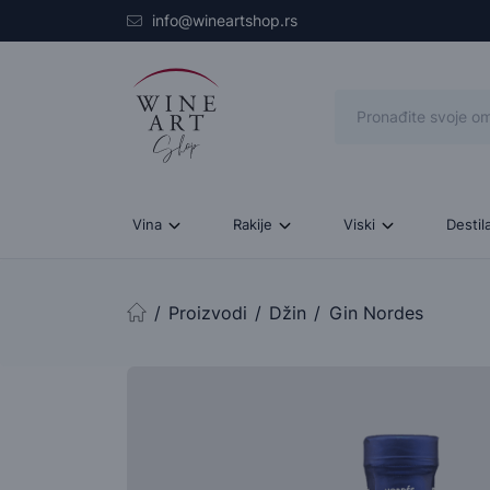
Skip to main content
info@wineartshop.rs
Vina
Rakije
Viski
Destil
Proizvodi
Džin
Gin Nordes
Početna stranica