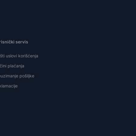
isnički servis
ti uslovi korišćenja
ini plaćanja
uzimanje pošiljke
klamacije