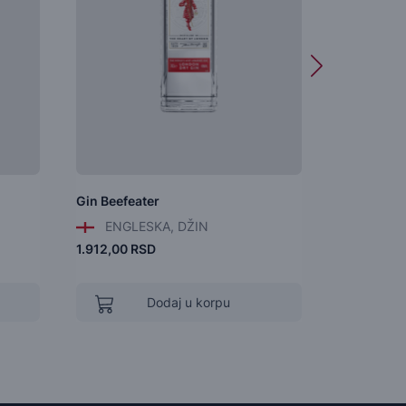
Gin Beefeater
Gin Monke
ENGLESKA, DŽIN
NEMAČ
1.912,00 RSD
5.320,00 
Dodaj u korpu