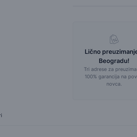
Lično preuzimanj
Beogradu!
Tri adrese za preuzima
100% garancija na pov
novca.
i