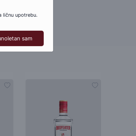
 ličnu upotrebu.
unoletan sam