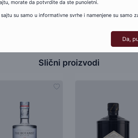
sajtu, morate da potvrdite da ste punoletni.
 sajtu su samo u informativne svrhe i namenjene su samo za
Da, p
Slični proizvodi