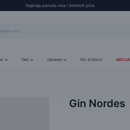
Najbolja ponuda vina i žestokih pića.
ati
Deli
Oprema
Mix & Match
AKCIJA
Gin Nordes