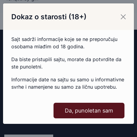
Dokaz o starosti (18+)
Sajt sadrži informacije koje se ne preporučuju
osobama mlađim od 18 godina.
Da biste pristupili sajtu, morate da potvrdite da
ste punoletni.
Informacije date na sajtu su samo u informativne
Wine Art Shop
je online shop kompanije Wine Art koja je
svrhe i namenjene su samo za ličnu upotrebu.
ekskluzivni uvoznik poznatih svetskih vinskih brendova i
žestokih pića kao i distributer cenjenih domaćih vinarija i
destilerija.
Da, punoletan sam