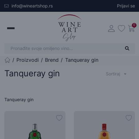
Skip to main content
info@wineartshop.rs
Prijavi se
0
Proizvodi
Brend
Tanqueray gin
Početna stranica
Tanqueray gin
Sortiraj
Tanqueray gin