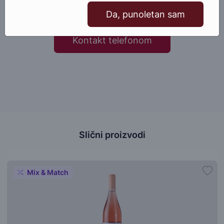
Pošaljite email
Da, punoletan sam
Kontakt telefonom
Slični proizvodi
Mix & Match