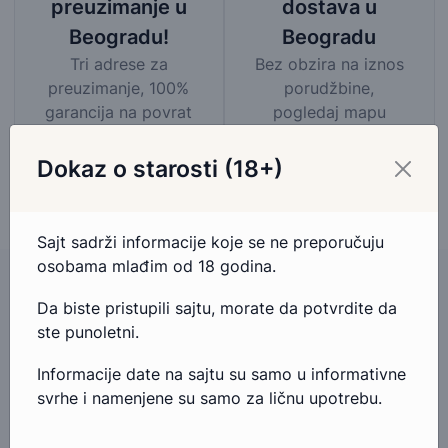
dostava u
preuzimanje u
Beogradu
Beogradu!
Bez obzira na iznos
Tri adrese za
porudžbine,
preuzimanje, 100%
pogledaj mapu
garancija na povrat
područja besplatne
novca.
dostave
Dokaz o starosti (18+)
Sajt sadrži informacije koje se ne preporučuju
osobama mlađim od 18 godina.
Da biste pristupili sajtu, morate da potvrdite da
ste punoletni.
Imate pitanja u vezi ovog proizvoda?
Informacije date na sajtu su samo u informativne
Ako imate bilo kakva pitanja ili nedoumice u vezi ovog
svrhe i namenjene su samo za ličnu upotrebu.
proizvoda, slobodno nam se obratite.