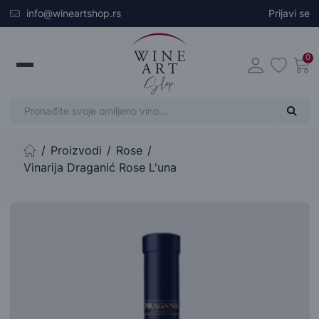
Skip to main content
info@wineartshop.rs
Prijavi se
0
Proizvodi
Rose
Početna stranica
Vinarija Draganić Rose L'una