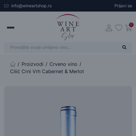
Skip to main content
info@wineartshop.rs
Prijavi se
0
Proizvodi
Crveno vino
Početna stranica
Cilić Crni Vrh Cabernet & Merlot