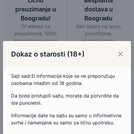
Besplatna
Lično
dostava u
preuzimanje u
Beogradu
Beogradu!
Bez obzira na iznos
Tri adrese za
porudžbine,
preuzimanje, 100%
pogledaj mapu
garancija na povrat
područja besplatne
novca.
Dokaz o starosti (18+)
dostave
Sajt sadrži informacije koje se ne preporučuju
osobama mlađim od 18 godina.
Da biste pristupili sajtu, morate da potvrdite da
ste punoletni.
Imate pitanja u vezi ovog proizvoda?
Informacije date na sajtu su samo u informativne
Ako imate bilo kakva pitanja ili nedoumice u vezi ovog
svrhe i namenjene su samo za ličnu upotrebu.
proizvoda, slobodno nam se obratite.