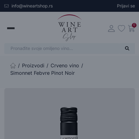
Skip to main content
info@wineartshop.rs
Prijavi se
0
Proizvodi
Crveno vino
Početna stranica
Simonnet Febvre Pinot Noir