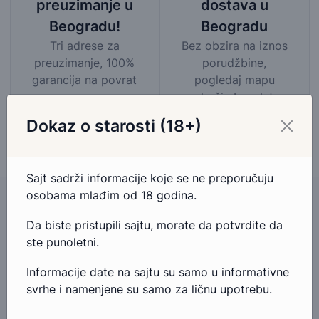
dostava u
preuzimanje u
Beogradu
Beogradu!
Bez obzira na iznos
Tri adrese za
porudžbine,
preuzimanje, 100%
pogledaj mapu
garancija na povrat
područja besplatne
novca.
dostave
Dokaz o starosti (18+)
Sajt sadrži informacije koje se ne preporučuju
osobama mlađim od 18 godina.
Da biste pristupili sajtu, morate da potvrdite da
Imate pitanja u vezi ovog proizvoda?
ste punoletni.
Ako imate bilo kakva pitanja ili nedoumice u vezi ovog
Informacije date na sajtu su samo u informativne
proizvoda, slobodno nam se obratite.
svrhe i namenjene su samo za ličnu upotrebu.