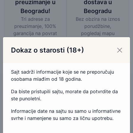
dostava u
preuzimanje u
Beogradu
Beogradu!
Bez obzira na iznos
Tri adrese za
porudžbine,
preuzimanje, 100%
pogledaj mapu
garancija na povrat
područja besplatne
novca.
dostave
Dokaz o starosti (18+)
Sajt sadrži informacije koje se ne preporučuju
osobama mlađim od 18 godina.
Da biste pristupili sajtu, morate da potvrdite da
ste punoletni.
Imate pitanja u vezi ovog proizvoda?
Informacije date na sajtu su samo u informativne
Ako imate bilo kakva pitanja ili nedoumice u vezi ovog
svrhe i namenjene su samo za ličnu upotrebu.
proizvoda, slobodno nam se obratite.