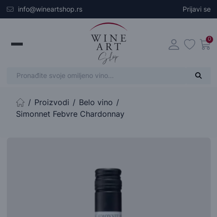
Skip to main content
info@wineartshop.rs
Prijavi se
0
Proizvodi
Belo vino
Početna stranica
Simonnet Febvre Chardonnay