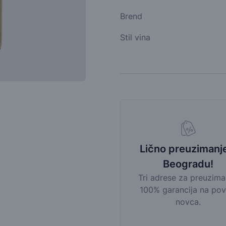
Brend
Stil vina
Lično preuzimanj
Beogradu!
Tri adrese za preuzima
100% garancija na pov
novca.