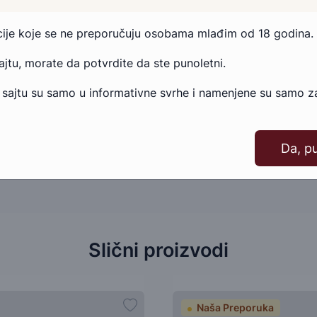
proizvoda, slobodno nam se obratite.
acije koje se ne preporučuju osobama mlađim od 18 godina.
Pošaljite email
Kontakt telefonom
sajtu, morate da potvrdite da ste punoletni.
 sajtu su samo u informativne svrhe i namenjene su samo za
Da, p
Slični proizvodi
Naša Preporuka