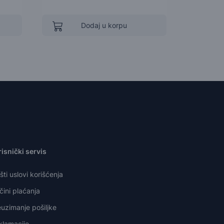
Dodaj u korpu
isnički servis
ti uslovi korišćenja
ini plaćanja
uzimanje pošiljke
klamacije