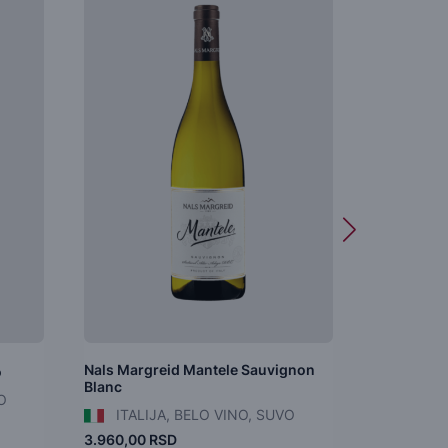
Nals Margreid Mantele Sauvignon
Nals Margr
o
Blanc
Chardonn
O
ITALIJA, BELO VINO, SUVO
ITALIJ
3.960,00 RSD
5.148,00 R