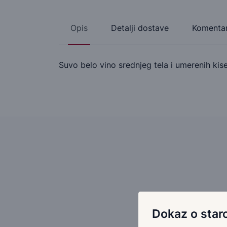
Opis
Detalji dostave
Komentar
Suvo belo vino srednjeg tela i umerenih kise
Dokaz o staro