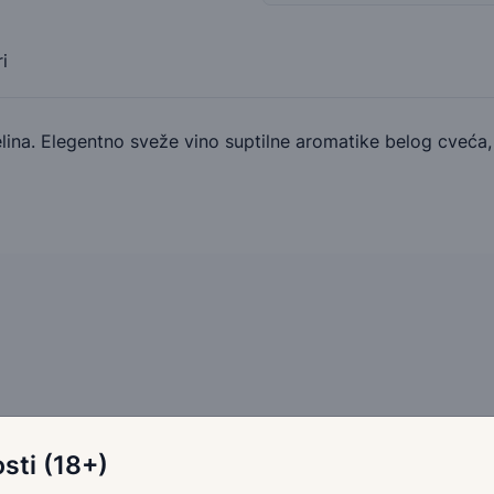
i
lina. Elegentno sveže vino suptilne aromatike belog cveća, 
Imate pitanja u vezi ovog proizvoda
sti (18+)
Ako imate bilo kakva pitanja ili nedoumice u vezi ovog