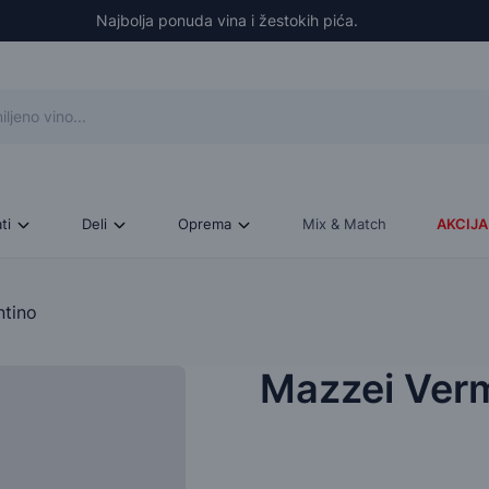
Najbolja ponuda vina i žestokih pića.
ati
Deli
Oprema
Mix & Match
AKCIJA
tino
Mazzei Ver