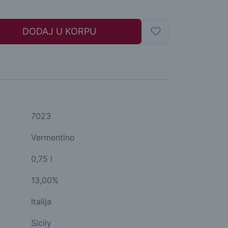
DODAJ U KORPU
7023
Vermentino
0,75 l
13,00%
Italija
Sicily