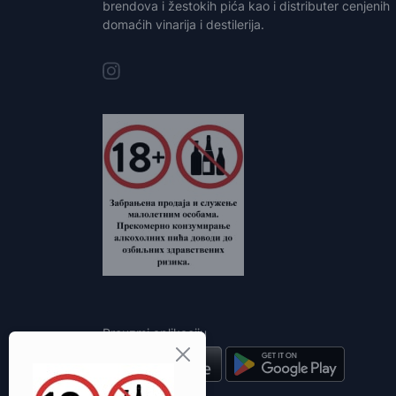
brendova i žestokih pića kao i distributer cenjenih
domaćih vinarija i destilerija.
Preuzmi aplikaciju