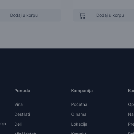
Dodaj u korpu
Dodaj u korpu
Ponuda
Kompanija
Kor
Vina
Početna
Opš
Destilati
O nama
Nač
oja
Deli
Lokacija
Pre
Mix&Match
Kontakt
Re