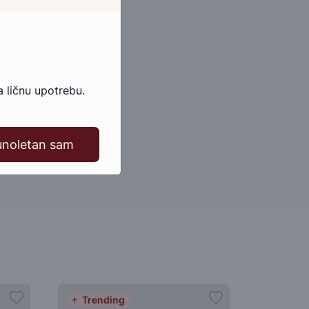
 ličnu upotrebu.
unoletan sam
Trending