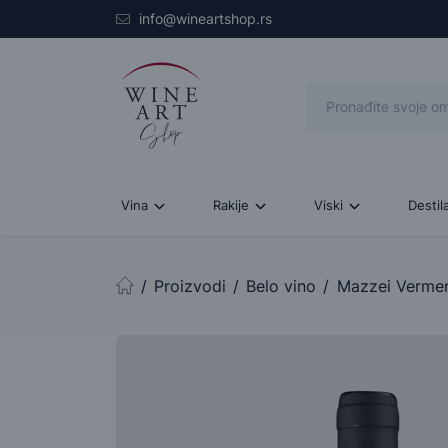
Skip to main content
info@wineartshop.rs
Vina
Rakije
Viski
Destil
Proizvodi
Belo vino
Mazzei Vermen
Početna stranica