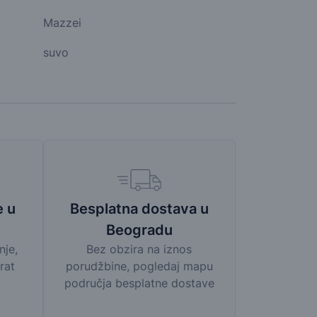
Mazzei
suvo
Besplatna dostava u
e u
Beogradu
Bez obzira na iznos
nje,
porudžbine, pogledaj mapu
rat
područja besplatne dostave