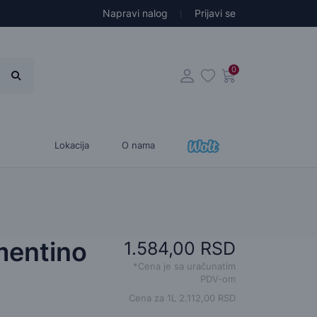
Napravi nalog
Prijavi se
0
Lokacija
O nama
mentino
1.584,00 RSD
*Cena je sa uračunatim
PDV-om
Cena za 1L 2.112,00 RSD