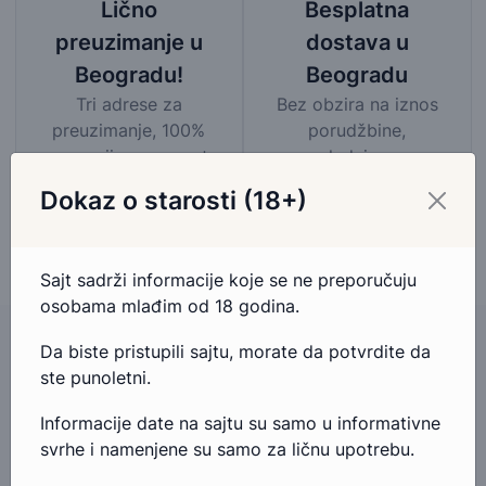
Besplatna
Lično
dostava u
preuzimanje u
Beogradu
Beogradu!
Bez obzira na iznos
Tri adrese za
porudžbine,
preuzimanje, 100%
pogledaj mapu
garancija na povrat
područja besplatne
novca.
Dokaz o starosti (18+)
dostave
Sajt sadrži informacije koje se ne preporučuju
osobama mlađim od 18 godina.
Da biste pristupili sajtu, morate da potvrdite da
ste punoletni.
Imate pitanja u vezi ovog proizvoda?
Informacije date na sajtu su samo u informativne
Ako imate bilo kakva pitanja ili nedoumice u vezi ovog
svrhe i namenjene su samo za ličnu upotrebu.
proizvoda, slobodno nam se obratite.