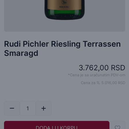
Rudi Pichler Riesling Terrassen
Smaragd
3.762,00 RSD
*Cena je sa uračunatim PDV-om
Cena za 1L 5.016,00 RSD
DODAJ U KORPU