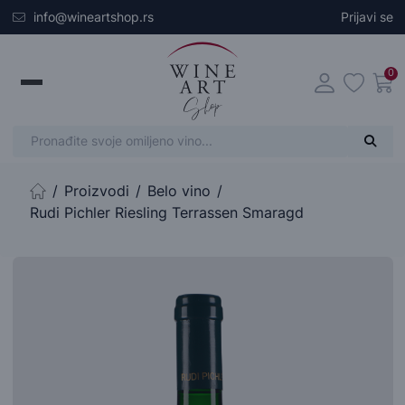
Skip to main content
info@wineartshop.rs
Prijavi se
0
Proizvodi
Belo vino
Početna stranica
Rudi Pichler Riesling Terrassen Smaragd