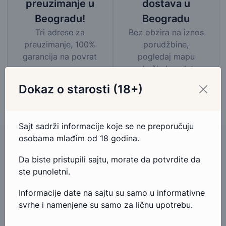
dostava u
preuzimanje u
Beogradu
Beogradu!
Bez obzira na iznos
Tri adrese za
porudžbine,
preuzimanje, 100%
pogledaj mapu
garancija na povrat
područja besplatne
novca.
dostave
Dokaz o starosti (18+)
Sajt sadrži informacije koje se ne preporučuju
osobama mlađim od 18 godina.
Da biste pristupili sajtu, morate da potvrdite da
Imate pitanja u vezi ovog proizvoda?
ste punoletni.
Ako imate bilo kakva pitanja ili nedoumice u vezi ovog
Informacije date na sajtu su samo u informativne
proizvoda, slobodno nam se obratite.
svrhe i namenjene su samo za ličnu upotrebu.