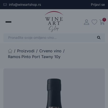
Skip to main content
info@wineartshop.rs
Prijavi se
0
Proizvodi
Crveno vino
Početna stranica
Ramos Pinto Port Tawny 10y