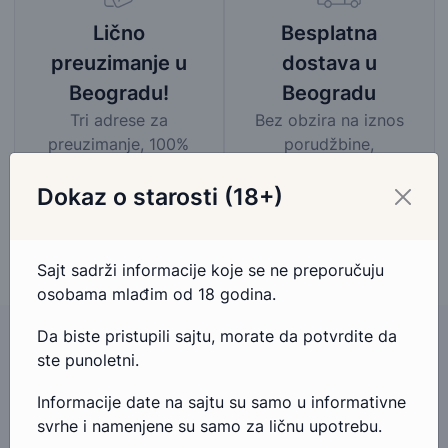
Besplatna
Lično
dostava u
preuzimanje u
Beogradu
Beogradu!
Bez obzira na iznos
Tri adrese za
porudžbine,
preuzimanje, 100%
pogledaj mapu
garancija na povrat
područja besplatne
novca.
Dokaz o starosti (18+)
dostave
Sajt sadrži informacije koje se ne preporučuju
osobama mlađim od 18 godina.
Da biste pristupili sajtu, morate da potvrdite da
ste punoletni.
Imate pitanja u vezi ovog proizvoda?
Informacije date na sajtu su samo u informativne
svrhe i namenjene su samo za ličnu upotrebu.
Ako imate bilo kakva pitanja ili nedoumice u vezi ovog