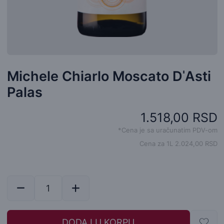
Michele Chiarlo Moscato DˈAsti
Palas
1.518,00 RSD
*Cena je sa uračunatim PDV-om
Cena za 1L 2.024,00 RSD
DODAJ U KORPU