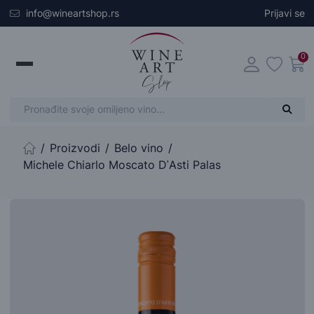
Skip to main content
info@wineartshop.rs
Prijavi se
0
Proizvodi
Belo vino
Početna stranica
Michele Chiarlo Moscato DˈAsti Palas