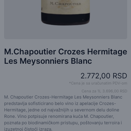
M.Chapoutier Crozes Hermitage
Les Meysonniers Blanc
2.772,00 RSD
*Cena je sa uračunatim PDV-om
Cena za 1L 3.696,00 RSD
M. Chapoutier Crozes-Hermitage Les Meysonniers Blanc
predstavlja sofisticirano belo vino iz apelacije Crozes-
Hermitage, jedne od najvažnijih u severnom delu doline
Rone. Vino potpisuje renomirana kuća M. Chapoutier,
poznata po biodinamičkom pristupu, poštovanju terroira i
izuzetnoj čistoći izraza.