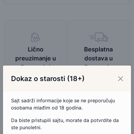
Besplatna
Lično
dostava u
preuzimanje u
Beogradu
Beogradu!
Bez obzira na iznos
Tri adrese za
Dokaz o starosti (18+)
porudžbine,
preuzimanje, 100%
pogledaj mapu
garancija na povrat
područja besplatne
novca.
Sajt sadrži informacije koje se ne preporučuju
dostave
osobama mlađim od 18 godina.
Da biste pristupili sajtu, morate da potvrdite da
ste punoletni.