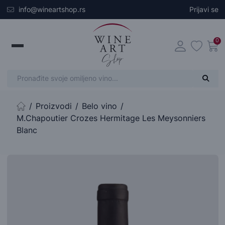
Skip to main content
info@wineartshop.rs
Prijavi se
0
Proizvodi
Belo vino
Početna stranica
M.Chapoutier Crozes Hermitage Les Meysonniers
Blanc