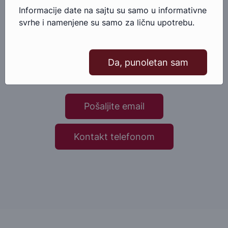
Informacije date na sajtu su samo u informativne
svrhe i namenjene su samo za ličnu upotrebu.
Imate pitanja u vezi ovog proizvoda?
Ako imate bilo kakva pitanja ili nedoumice u vezi ovog
Da, punoletan sam
proizvoda, slobodno nam se obratite.
Pošaljite email
Kontakt telefonom