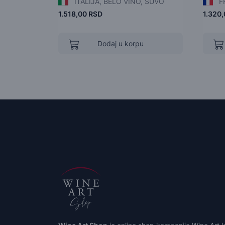
ITALIJA, BELO VINO, SUVO
F
1.518,00 RSD
1.320
Dodaj u korpu