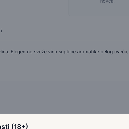
novca.
i
lina. Elegentno sveže vino suptilne aromatike belog cveća, 
sti (18+)