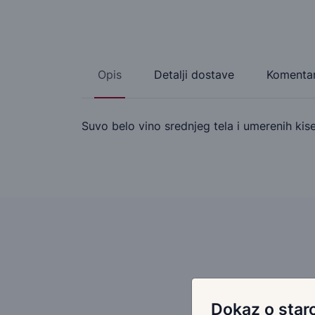
Opis
Detalji dostave
Komentar
Suvo belo vino srednjeg tela i umerenih kise
Dokaz o staro