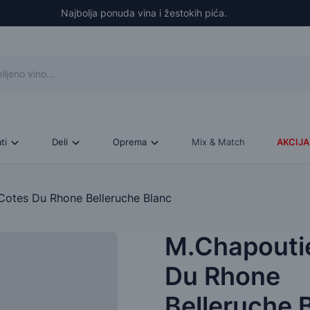
Najbolja ponuda vina i žestokih pića.
ati
Deli
Oprema
Mix & Match
AKCIJA
Cotes Du Rhone Belleruche Blanc
M.Chapouti
Du Rhone
Belleruche 