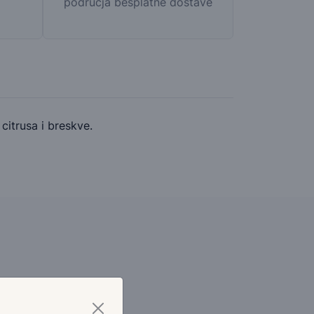
područja besplatne dostave
citrusa i breskve.