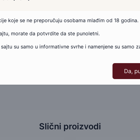
Imate pitanja u vezi ovog proizvoda
Ako imate bilo kakva pitanja ili nedoumice u vezi ovog
acije koje se ne preporučuju osobama mlađim od 18 godina.
proizvoda, slobodno nam se obratite.
sajtu, morate da potvrdite da ste punoletni.
Pošaljite email
Kontakt telefonom
 sajtu su samo u informativne svrhe i namenjene su samo za
Da, p
Slični proizvodi