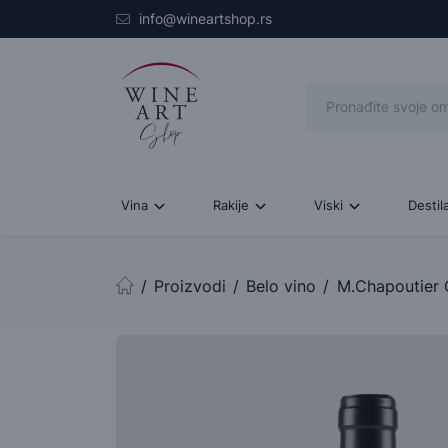
Skip to main content
info@wineartshop.rs
Vina
Rakije
Viski
Destil
Proizvodi
Belo vino
M.Chapoutier 
Početna stranica