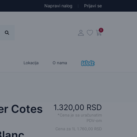
Napravi nalog
Prijavi se
0
Lokacija
O nama
er Cotes
1.320,00 RSD
*Cena je sa uračunatim
PDV-om
Cena za 1L 1.760,00 RSD
Blanc