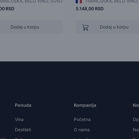
RANCUSKA, BELO VINO, SUVO
FRANCUSKA, BELO VINO,
,00 RSD
5.148,00 RSD
Dodaj u korpu
Dodaj u korpu
Ponuda
Kompanija
Kor
Vina
Početna
Opš
Destilati
O nama
Nač