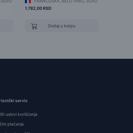
 SUVO
FRANCUSKA, BELO VINO, SUVO
FRANC
1.782,00 RSD
1.320,00 R
Dodaj u korpu
isnički servis
ti uslovi korišćenja
ini plaćanja