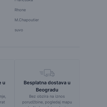
Rhone
M.Chapoutier
suvo
Besplatna dostava u
e u
Beogradu
Bez obzira na iznos
nje,
porudžbine, pogledaj mapu
rat