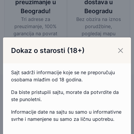
dostava u
preuzimanje u
Beogradu
Beogradu!
Bez obzira na iznos
Tri adrese za
porudžbine,
preuzimanje, 100%
pogledaj mapu
garancija na povrat
područja besplatne
novca.
dostave
Dokaz o starosti (18+)
Sajt sadrži informacije koje se ne preporučuju
osobama mlađim od 18 godina.
Da biste pristupili sajtu, morate da potvrdite da
ste punoletni.
Imate pitanja u vezi ovog proizvoda?
Informacije date na sajtu su samo u informativne
Ako imate bilo kakva pitanja ili nedoumice u vezi ovog
svrhe i namenjene su samo za ličnu upotrebu.
proizvoda, slobodno nam se obratite.