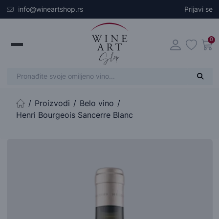
Skip to main content
info@wineartshop.rs
Prijavi se
0
Proizvodi
Belo vino
Početna stranica
Henri Bourgeois Sancerre Blanc