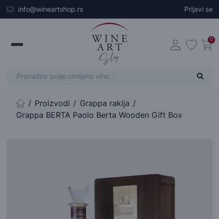
Skip to main content
info@wineartshop.rs
Prijavi se
0
Proizvodi
Grappa rakija
Početna stranica
Grappa BERTA Paolo Berta Wooden Gift Box