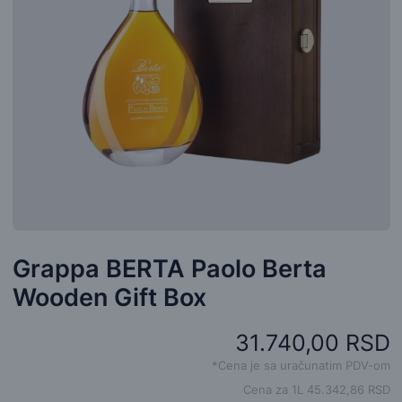
Grappa BERTA Paolo Berta
Wooden Gift Box
31.740,00 RSD
*Cena je sa uračunatim PDV-om
Cena za 1L 45.342,86 RSD