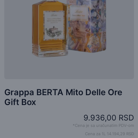
Grappa BERTA Mito Delle Ore
Gift Box
9.936,00 RSD
*Cena je sa uračunatim PDV-om
Cena za 1L 14.194,29 RSD