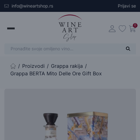
Skip to main content
info@wineartshop.rs
Prijavi se
0
Proizvodi
Grappa rakija
Početna stranica
Grappa BERTA Mito Delle Ore Gift Box