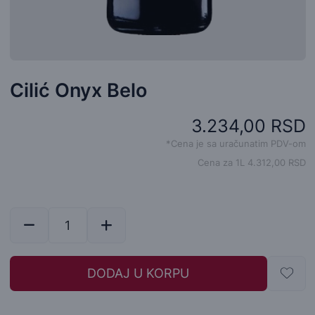
Cilić Onyx Belo
3.234,00 RSD
*Cena je sa uračunatim PDV-om
Cena za 1L 4.312,00 RSD
DODAJ U KORPU