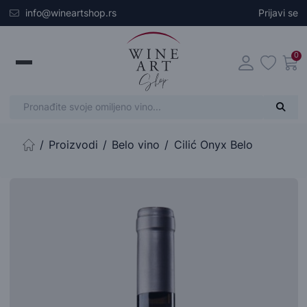
Skip to main content
info@wineartshop.rs
Prijavi se
0
Proizvodi
Belo vino
Cilić Onyx Belo
Početna stranica