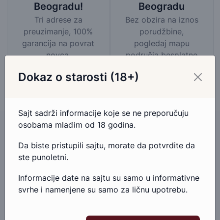
Beogradu
Beogradu!
Bez obzira na iznos
Tri adrese za
porudžbine,
preuzimanje, 100%
pogledaj mapu
garancija na povrat
područja besplatne
novca.
dostave
Dokaz o starosti (18+)
Sajt sadrži informacije koje se ne preporučuju
osobama mlađim od 18 godina.
Da biste pristupili sajtu, morate da potvrdite da
Imate pitanja u vezi ovog proizvoda?
ste punoletni.
Ako imate bilo kakva pitanja ili nedoumice u vezi ovog
Informacije date na sajtu su samo u informativne
proizvoda, slobodno nam se obratite.
svrhe i namenjene su samo za ličnu upotrebu.
Pošaljite email