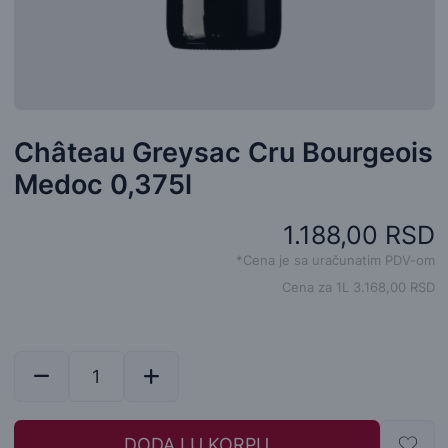
Château Greysac Cru Bourgeois
Medoc 0,375l
1.188,00 RSD
*Cena je sa uračunatim PDV-om
Cena za 1L 3.168,00 RSD
DODAJ U KORPU