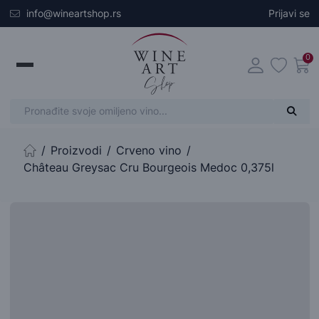
Skip to main content
info@wineartshop.rs
Prijavi se
0
Proizvodi
Crveno vino
Početna stranica
Château Greysac Cru Bourgeois Medoc 0,375l