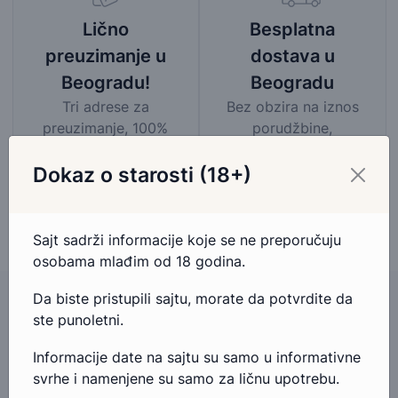
Besplatna
Lično
dostava u
preuzimanje u
Beogradu
Beogradu!
Bez obzira na iznos
Tri adrese za
porudžbine,
preuzimanje, 100%
pogledaj mapu
garancija na povrat
područja besplatne
novca.
Dokaz o starosti (18+)
dostave
Sajt sadrži informacije koje se ne preporučuju
osobama mlađim od 18 godina.
Da biste pristupili sajtu, morate da potvrdite da
ste punoletni.
Imate pitanja u vezi ovog proizvoda?
Informacije date na sajtu su samo u informativne
svrhe i namenjene su samo za ličnu upotrebu.
Ako imate bilo kakva pitanja ili nedoumice u vezi ovog