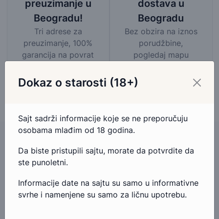
dostava u
preuzimanje u
Beogradu
Beogradu!
Bez obzira na iznos
Tri adrese za
porudžbine,
preuzimanje, 100%
pogledaj mapu
garancija na povrat
područja besplatne
novca.
dostave
Dokaz o starosti (18+)
Sajt sadrži informacije koje se ne preporučuju
osobama mlađim od 18 godina.
Da biste pristupili sajtu, morate da potvrdite da
ste punoletni.
Imate pitanja u vezi ovog proizvoda?
Informacije date na sajtu su samo u informativne
Ako imate bilo kakva pitanja ili nedoumice u vezi ovog
svrhe i namenjene su samo za ličnu upotrebu.
proizvoda, slobodno nam se obratite.