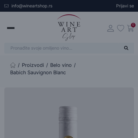
Skip to main content
info@wineartshop.rs
Prijavi se
0
Proizvodi
Belo vino
Početna stranica
Babich Sauvignon Blanc