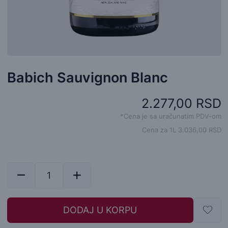
Babich Sauvignon Blanc
2.277,00 RSD
*Cena je sa uračunatim PDV-om
Cena za 1L 3.036,00 RSD
DODAJ U KORPU