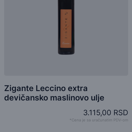
Zigante Leccino extra
devičansko maslinovo ulje
3.115,00 RSD
*Cena je sa uračunatim PDV-om