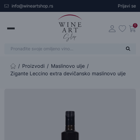
Skip to main content
info@wineartshop.rs
Prijavi se
0
Proizvodi
Maslinovo ulje
Početna stranica
Zigante Leccino extra devičansko maslinovo ulje