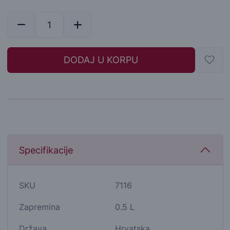
DODAJ U KORPU
Specifikacije
SKU
7116
Zapremina
0.5 L
Država
Hrvatska