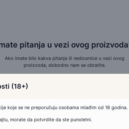
Imate pitanja u vezi ovog proizvoda
Ako imate bilo kakva pitanja ili nedoumice u vezi ovog
proizvoda, slobodno nam se obratite.
Pošaljite email
Kontakt telefonom
sti (18+)
acije koje se ne preporučuju osobama mlađim od 18 godina.
sajtu, morate da potvrdite da ste punoletni.