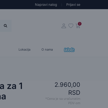
Napravi nalog
Prijavi se
0
Lokacija
O nama
a za 1
2.960,00
RSD
na
*Cena je sa uračunatim
PDV-om