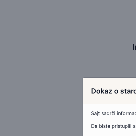
Dokaz o staro
Sajt sadrži inform
Da biste pristupili 