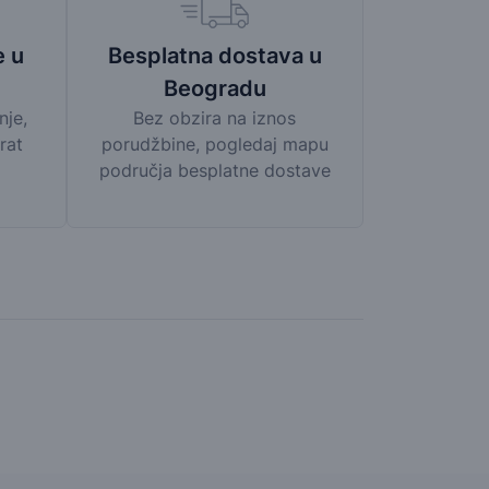
Besplatna dostava u
e u
Beogradu
Bez obzira na iznos
nje,
porudžbine, pogledaj mapu
rat
područja besplatne dostave