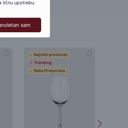
 ličnu upotrebu.
unoletan sam
Najviše prodavan
Trending
Naša Preporuka