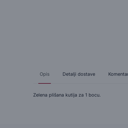
Opis
Detalji dostave
Komentar
Zelena plišana kutija za 1 bocu.