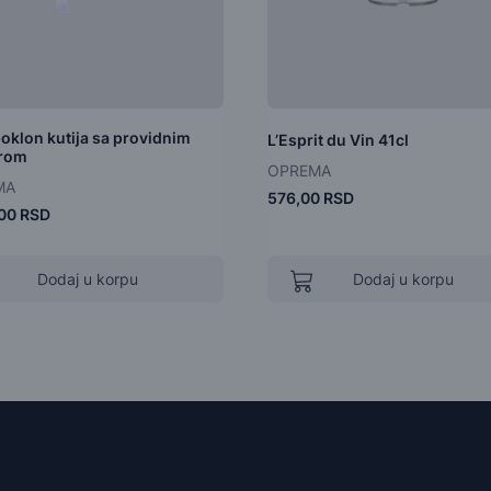
oklon kutija sa providnim
L’Esprit du Vin 41cl
rom
OPREMA
MA
576,00 RSD
,00 RSD
Dodaj u korpu
Dodaj u korpu