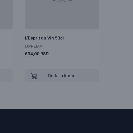
L’Esprit du Vin 53cl
Vacu Vin K
OPREMA
OPREMA
634,00 RSD
3.516,00 
Dodaj u korpu