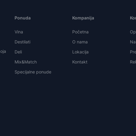
Ponuda
Kompanija
Kor
Vina
Početna
Opš
Destilati
O nama
Nač
oja
Deli
Lokacija
Pre
Mix&Match
Kontakt
Re
Specijalne ponude