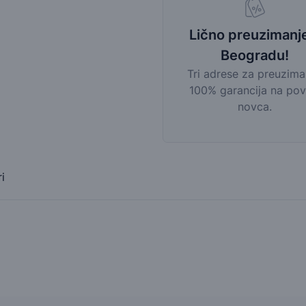
Lično preuzimanj
Beogradu!
Tri adrese za preuzima
100% garancija na pov
novca.
i