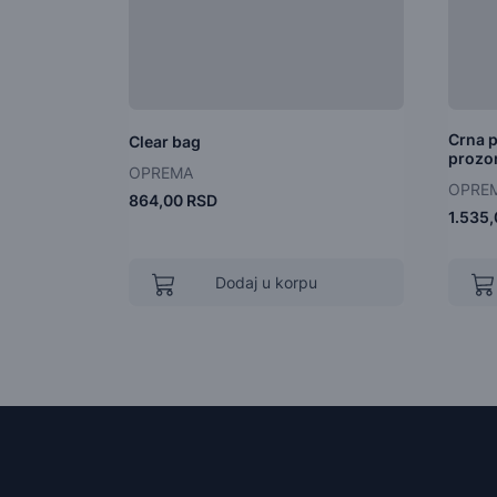
Crna p
Clear bag
prozo
OPREMA
OPRE
864,00 RSD
1.535
Dodaj u korpu