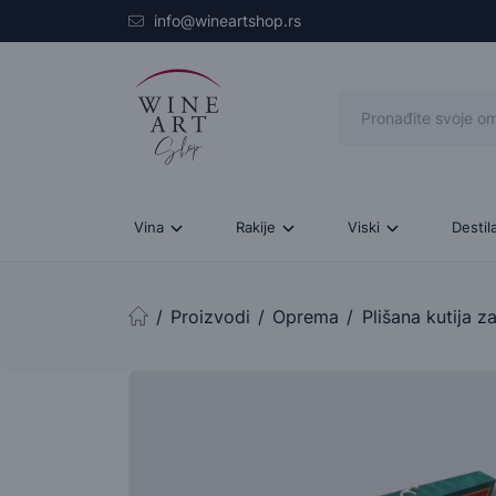
Skip to main content
info@wineartshop.rs
Vina
Rakije
Viski
Destil
Proizvodi
Oprema
Plišana kutija z
Početna stranica