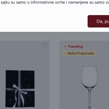
 sajtu su samo u informativne svrhe i namenjene su samo za
Da, p
Slični proizvodi
Trending
Naša Preporuka