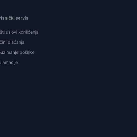
isnički servis
ti uslovi korišćenja
ini plaćanja
uzimanje pošiljke
klamacije