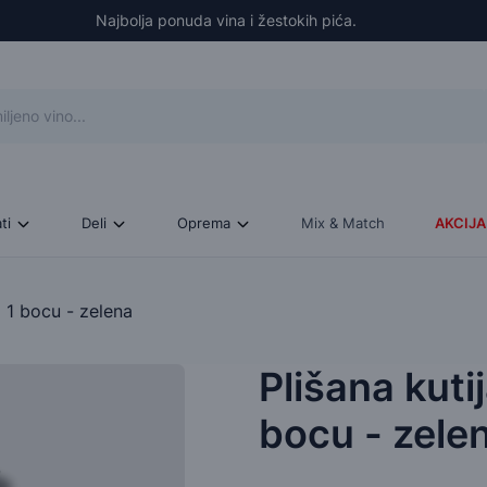
Najbolja ponuda vina i žestokih pića.
ati
Deli
Oprema
Mix & Match
AKCIJA
a 1 bocu - zelena
Plišana kutij
bocu - zele