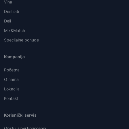
Vina
Destilati
Deli
Mix&Match
Specijalne ponude
Kompanija
Početna
O nama
Lokacija
Kontakt
Korisnički servis
Opšti uslovi korišćenja