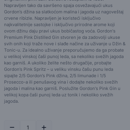
Napravljen tako da savršeno spaja osvežavajući ukus
Gordon’s džina sa slatkoćom malina i jagoda uz nagoveštaj
crvene ribizle. Napravljen je koristeći isključivo
najkvalitetnije sastojke i isključivo prirodne arome koji
ovom džinu daju pravi ukus bobičastog voća. Gordon's
Premium Pink Distilled Gin stvoren je da zadovolji ukuse
svih onih koji traže nove i slađe načine za uživanje u Džin &
Tonic-u. Za idealno uživanje preporučujemo da ga probate
u velikoj vinskoj čaši punoj leda, sa nekoliko svežih jagoda
kao garniš. A ukoliko želite nešto drugačije, probajte
Gordon’s Pink Spritz – u veliku vinsku čašu punu leda
sipajte 2/5 Gordon’s Pink džina, 2/5 limunade i 1/5
Prosecco-a ili penušavog vina i dodajte nekoliko svežih
jagoda i malina kao garniš. Poslužite Gordon's Pink Gin u
velikoj kopa čaši punoj leda uz tonik i nekoliko svežih
jagoda.