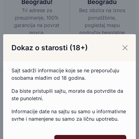
Beogradu
Beogradu!
Bez obzira na iznos
Tri adrese za
porudžbine,
preuzimanje, 100%
pogledaj mapu
garancija na povrat
područja besplatne
novca.
dostave
Dokaz o starosti (18+)
Sajt sadrži informacije koje se ne preporučuju
osobama mlađim od 18 godina.
Da biste pristupili sajtu, morate da potvrdite da
Imate pitanja u vezi ovog proizvoda?
ste punoletni.
Ako imate bilo kakva pitanja ili nedoumice u vezi ovog
Informacije date na sajtu su samo u informativne
proizvoda, slobodno nam se obratite.
svrhe i namenjene su samo za ličnu upotrebu.
Pošaljite email