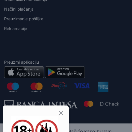
Načini plaćanja
Preuzimanje pošiljke
Reklamacije
Preuzmi aplikaciju
Ova web stranica koristi kolačiće kako bi vam