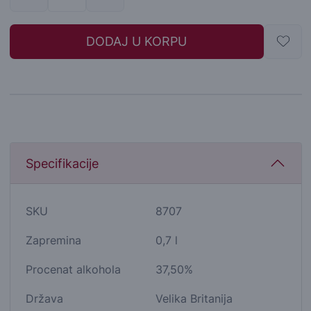
DODAJ U KORPU
Specifikacije
SKU
8707
Zapremina
0,7 l
Procenat alkohola
37,50%
Država
Velika Britanija