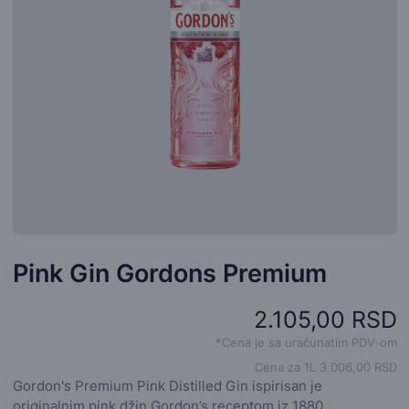
Pink Gin Gordons Premium
2.105,00 RSD
*Cena je sa uračunatim PDV-om
Cena za 1L 3.006,00 RSD
Gordon's Premium Pink Distilled Gin ispirisan je
originalnim pink džin Gordon’s receptom iz 1880.