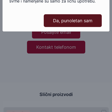
Imate pitanja u vezi ovog proizvoda?
svrhe i namenjene su samo za ličnu upotrebu.
Ako imate bilo kakva pitanja ili nedoumice u vezi ovog
proizvoda, slobodno nam se obratite.
Da, punoletan sam
Pošaljite email
Kontakt telefonom
Slični proizvodi