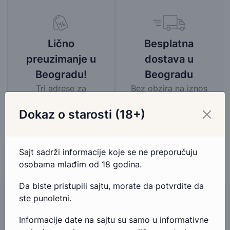
Besplatna
Lično
dostava u
preuzimanje u
Beogradu
Beogradu!
Bez obzira na iznos
Tri adrese za
porudžbine,
preuzimanje, 100%
Dokaz o starosti (18+)
pogledaj mapu
garancija na povrat
područja besplatne
novca.
dostave
Sajt sadrži informacije koje se ne preporučuju
osobama mlađim od 18 godina.
Da biste pristupili sajtu, morate da potvrdite da
ste punoletni.
Informacije date na sajtu su samo u informativne