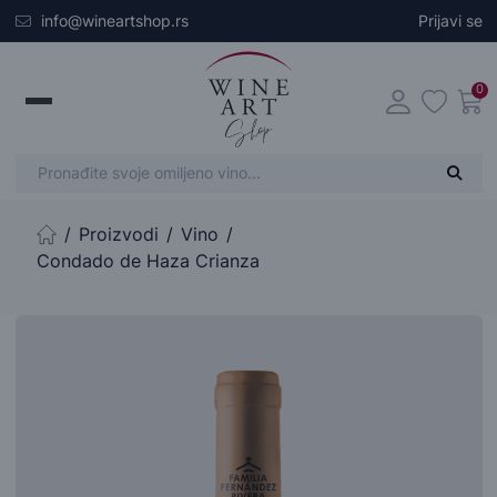
Skip to main content
info@wineartshop.rs
Prijavi se
0
Proizvodi
Vino
Početna stranica
Condado de Haza Crianza