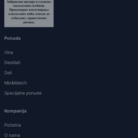
Ponuda
Vina
Destilati
Deli
Mix&Match
Specijalne ponude
Kompanija
Početna
O nama