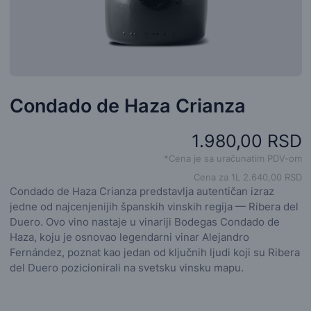
Condado de Haza Crianza
1.980,00 RSD
*Cena je sa uračunatim PDV-om
Cena za 1L 2.640,00 RSD
Condado de Haza Crianza predstavlja autentičan izraz
jedne od najcenjenijih španskih vinskih regija — Ribera del
Duero. Ovo vino nastaje u vinariji Bodegas Condado de
Haza, koju je osnovao legendarni vinar Alejandro
Fernández, poznat kao jedan od ključnih ljudi koji su Ribera
del Duero pozicionirali na svetsku vinsku mapu.