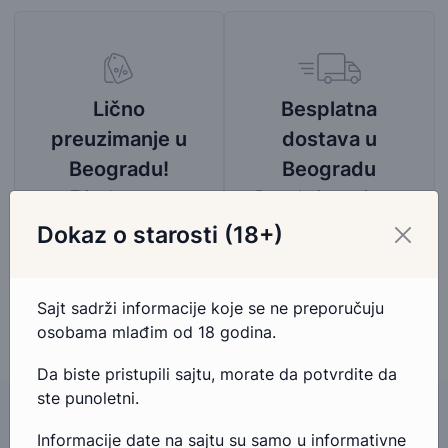
Besplatna
Lično
dostava u
preuzimanje u
Beogradu
Beogradu!
Bez obzira na iznos
Tri adrese za
porudžbine,
preuzimanje, 100%
Dokaz o starosti (18+)
pogledaj mapu
garancija na povrat
područja besplatne
novca.
dostave
Sajt sadrži informacije koje se ne preporučuju
osobama mlađim od 18 godina.
Da biste pristupili sajtu, morate da potvrdite da
ste punoletni.
Informacije date na sajtu su samo u informativne