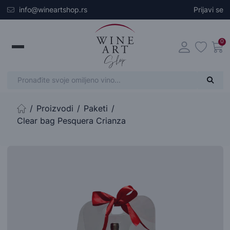
Skip to main content
info@wineartshop.rs
Prijavi se
0
Proizvodi
Paketi
Početna stranica
Clear bag Pesquera Crianza