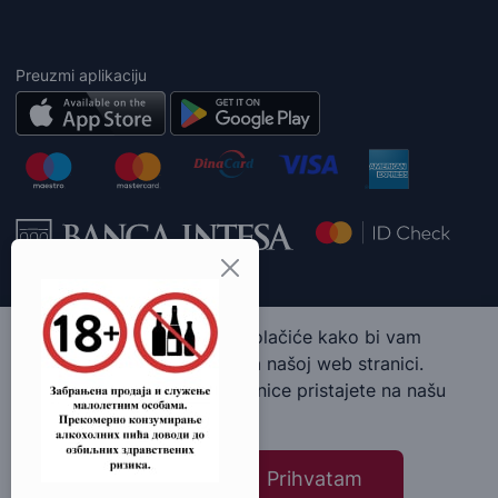
Preuzmi aplikaciju
Ova web stranica koristi kolačiće kako bi vam
pružila najbolje iskustvo na našoj web stranici.
Korišćenjem naše web stranice pristajete na našu
upotrebu kolačića.
Molimo te da ne deliš ovaj sadržaj sa maloletnim osobama. Wine
Art Shop © 2026. Sva prava zadržana.
Pročitaj više
Prihvatam