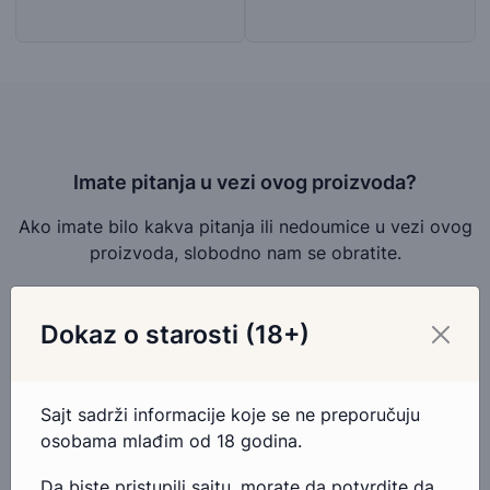
Imate pitanja u vezi ovog proizvoda?
Ako imate bilo kakva pitanja ili nedoumice u vezi ovog
proizvoda, slobodno nam se obratite.
Pošaljite email
Dokaz o starosti (18+)
Kontakt telefonom
Sajt sadrži informacije koje se ne preporučuju
osobama mlađim od 18 godina.
Da biste pristupili sajtu, morate da potvrdite da