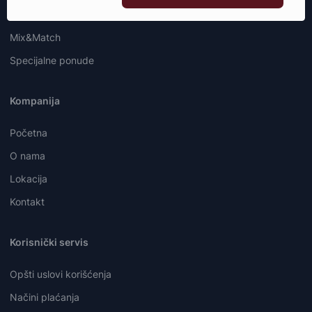
Deli
Mix&Match
Specijalne ponude
Kompanija
Početna
O nama
Lokacija
Kontakt
Korisnički servis
Opšti uslovi korišćenja
Načini plaćanja