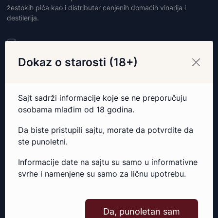
žestokih pića kao i distributer cenjenih domaćih vinarija i
destilerija.
Dokaz o starosti (18+)
Sajt sadrži informacije koje se ne preporučuju
osobama mlađim od 18 godina.
Da biste pristupili sajtu, morate da potvrdite da
ste punoletni.
Informacije date na sajtu su samo u informativne
svrhe i namenjene su samo za ličnu upotrebu.
Ponuda
Vina
Da, punoletan sam
Destilati